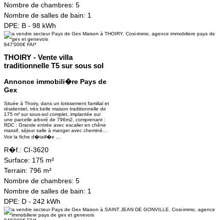
Nombre de chambres:
5
Nombre de salles de bain:
1
DPE:
B - 98 kWh
847'000€ FAI*
THOIRY - Vente villa
traditionnelle T5 sur sous sol
Annonce immobili�re Pays de
Gex
Située à Thoiry, dans un lotissement familial et
résidentiel, très belle maison traditionnelle de
175 m² sur sous-sol complet, implantée sur
une parcelle arboré de 796m2, comprenant :
RDC : Grande entrée avec escalier en chêne
massif, séjour salle à manger avec cheminé...
Voir la fiche d�taill�e ...
R�f.:
CI-3620
Surface:
175 m²
Terrain:
796 m²
Nombre de chambres:
5
Nombre de salles de bain:
1
DPE:
D - 242 kWh