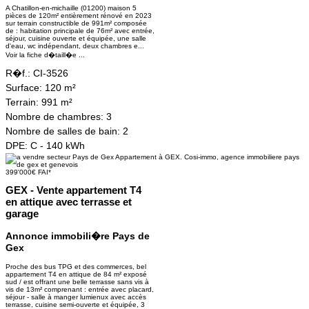
A Chatillon-en-michaille (01200) maison 5
pièces de 120m² entièrement rénové en 2023
sur terrain constructible de 991m² composée
de : habitation principale de 76m² avec entrée,
séjour, cuisine ouverte et équipée, une salle
d'eau, wc indépendant, deux chambres e...
Voir la fiche d�taill�e ...
R�f.:
CI-3526
Surface:
120 m²
Terrain:
991 m²
Nombre de chambres:
3
Nombre de salles de bain:
2
DPE:
C - 140 kWh
399'000€ FAI*
GEX - Vente appartement T4
en attique avec terrasse et
garage
Annonce immobili�re Pays de
Gex
Proche des bus TPG et des commerces, bel
appartement T4 en attique de 84 m² exposé
sud / est offrant une belle terrasse sans vis à
vis de 13m² comprenant : entrée avec placard,
séjour - salle à manger lumienux avec accès
terrasse, cuisine semi-ouverte et équipée, 3