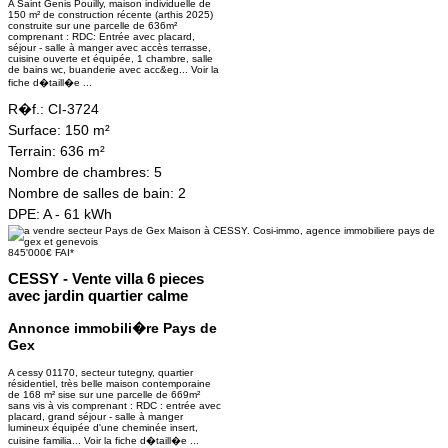
A Saint Genis Pouilly, maison individuelle de
150 m² de construction récente (arthis 2025)
construite sur une parcelle de 636m²
comprenant : RDC: Entrée avec placard,
séjour - salle à manger avec accès terrasse,
cuisine ouverte et équipée, 1 chambre, salle
de bains wc, buanderie avec acc&eg...
Voir la
fiche d�taill�e ...
R�f.:
CI-3724
Surface:
150 m²
Terrain:
636 m²
Nombre de chambres:
5
Nombre de salles de bain:
2
DPE:
A - 61 kWh
845'000€ FAI*
CESSY - Vente villa 6 pieces
avec jardin quartier calme
Annonce immobili�re Pays de
Gex
A cessy 01170, secteur tutegny, quartier
résidentiel, très belle maison contemporaine
de 168 m² sise sur une parcelle de 669m²
sans vis à vis comprenant : RDC : entrée avec
placard, grand séjour - salle à manger
lumineux équipée d'une cheminée insert,
cuisine familia...
Voir la fiche d�taill�e ...