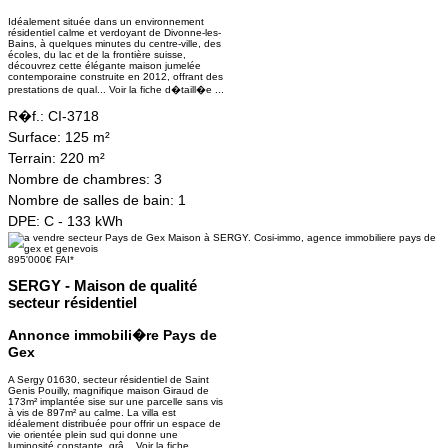
Idéalement située dans un environnement
résidentiel calme et verdoyant de Divonne-les-
Bains, à quelques minutes du centre-ville, des
écoles, du lac et de la frontière suisse,
découvrez cette élégante maison jumelée
contemporaine construite en 2012, offrant des
prestations de qual...
Voir la fiche d�taill�e ...
R�f.:
CI-3718
Surface:
125 m²
Terrain:
220 m²
Nombre de chambres:
3
Nombre de salles de bain:
1
DPE:
C - 133 kWh
895'000€ FAI*
SERGY - Maison de qualité
secteur résidentiel
Annonce immobili�re Pays de
Gex
A Sergy 01630, secteur résidentiel de Saint
Genis Pouilly, magnifique maison Giraud de
173m² implantée sise sur une parcelle sans vis
à vis de 897m² au calme. La villa est
idéalement distribuée pour offrir un espace de
vie orientée plein sud qui donne une
luminosité constante, grâ...
Voir la fiche