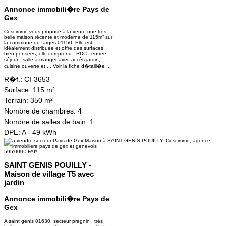
Annonce immobili�re Pays de
Gex
Cosi immo vous propose à la vente une très
belle maison récente et moderne de 115m² sur
la commune de farges 01150. Elle est
idéalement distribuée et offre des surfaces
bien pensées, elle comprend : RDC : entrée,
séjour - salle à manger avec accès jardin,
cuisine ouverte et ...
Voir la fiche d�taill�e ...
R�f.:
CI-3653
Surface:
115 m²
Terrain:
350 m²
Nombre de chambres:
4
Nombre de salles de bain:
1
DPE:
A - 49 kWh
595'000€ FAI*
SAINT GENIS POUILLY -
Maison de village T5 avec
jardin
Annonce immobili�re Pays de
Gex
A saint genis 01630, secteur pregnin , très