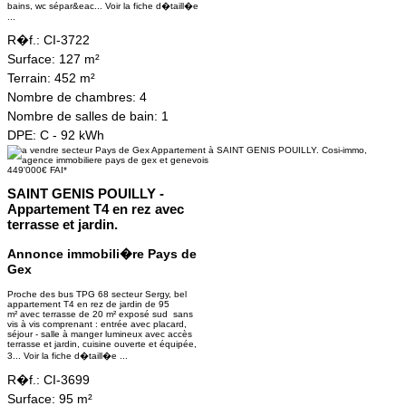
bains, wc sépar&eac...
Voir la fiche d�taill�e
...
R�f.:
CI-3722
Surface:
127 m²
Terrain:
452 m²
Nombre de chambres:
4
Nombre de salles de bain:
1
DPE:
C - 92 kWh
449'000€ FAI*
SAINT GENIS POUILLY -
Appartement T4 en rez avec
terrasse et jardin.
Annonce immobili�re Pays de
Gex
Proche des bus TPG 68 secteur Sergy, bel
appartement T4 en rez de jardin de 95
m² avec terrasse de 20 m² exposé sud sans
vis à vis comprenant : entrée avec placard,
séjour - salle à manger lumineux avec accès
terrasse et jardin, cuisine ouverte et équipée,
3...
Voir la fiche d�taill�e ...
R�f.:
CI-3699
Surface:
95 m²