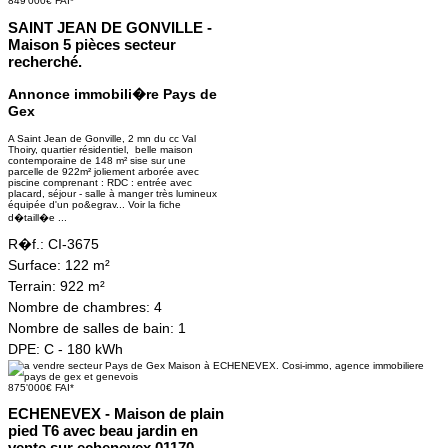
849'000€ FAI*
SAINT JEAN DE GONVILLE -
Maison 5 pièces secteur
recherché.
Annonce immobili�re Pays de
Gex
A Saint Jean de Gonville, 2 mn du cc Val
Thoiry, quartier résidentiel, belle maison
contemporaine de 148 m² sise sur une
parcelle de 922m² joliement arborée avec
piscine comprenant : RDC : entrée avec
placard, séjour - salle à manger très lumineux
équipée d'un po&egrav...
Voir la fiche
d�taill�e ...
R�f.:
CI-3675
Surface:
122 m²
Terrain:
922 m²
Nombre de chambres:
4
Nombre de salles de bain:
1
DPE:
C - 180 kWh
875'000€ FAI*
ECHENEVEX - Maison de plain
pied T6 avec beau jardin en
vente sur echenevex 01170