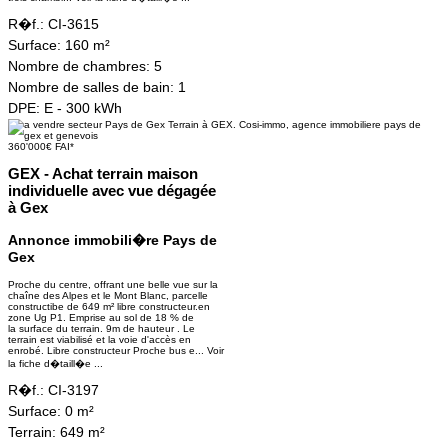
R�f.:
CI-3615
Surface:
160 m²
Nombre de chambres:
5
Nombre de salles de bain:
1
DPE:
E - 300 kWh
360'000€ FAI*
GEX - Achat terrain maison
individuelle avec vue dégagée
à Gex
Annonce immobili�re Pays de
Gex
Proche du centre, offrant une belle vue sur la
chaîne des Alpes et le Mont Blanc, parcelle
constructibe de 649 m² libre constructeur.en
zone Ug P1. Emprise au sol de 18 % de
la surface du terrain. 9m de hauteur . Le
terrain est viabilisé et la voie d'accès en
enrobé. Libre constructeur Proche bus e...
Voir
la fiche d�taill�e ...
R�f.:
CI-3197
Surface:
0 m²
Terrain:
649 m²