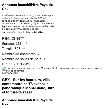
Annonce immobili�re Pays de
Gex
À Prévessin-Moëns (01280), secteur Brétigny,
maison 5 pièces sur parcelle de 323 m²,
surface 136 m² dont 125 m² habitables,
construction 2018. Entrée, séjour avec cuisine
équipée ouverte, accès terrasse et jardin, salle
de bain avec WC, espace de jeu,
bureau.&Ag...
Voir la fiche d�taill�e ...
R�f.:
CI-3677
Surface:
136 m²
Terrain:
323 m²
Nombre de chambres:
4
Nombre de salles de bain:
1
DPE:
C - 119 kWh
749'000€ FAI*
GEX - Sur les hauteurs, villa
contemporaine T6 avec vue
panoramique Mont-Blanc, Jura
et toiture-terrasse
Annonce immobili�re Pays de
Gex