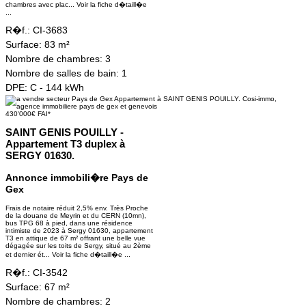
chambres avec plac...
Voir la fiche d�taill�e
...
R�f.:
CI-3683
Surface:
83 m²
Nombre de chambres:
3
Nombre de salles de bain:
1
DPE:
C - 144 kWh
430'000€ FAI*
SAINT GENIS POUILLY -
Appartement T3 duplex à
SERGY 01630.
Annonce immobili�re Pays de
Gex
Frais de notaire réduit 2,5% env. Très Proche
de la douane de Meyrin et du CERN (10mn),
bus TPG 68 à pied, dans une résidence
intimiste de 2023 à Sergy 01630, appartement
T3 en attique de 67 m² offrant une belle vue
dégagée sur les toits de Sergy, situé au 2ème
et dernier ét...
Voir la fiche d�taill�e ...
R�f.:
CI-3542
Surface:
67 m²
Nombre de chambres:
2