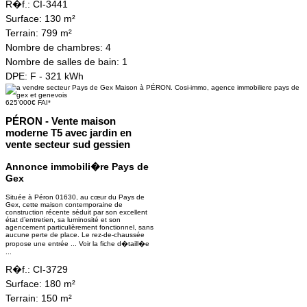
R�f.:
CI-3441
Surface:
130 m²
Terrain:
799 m²
Nombre de chambres:
4
Nombre de salles de bain:
1
DPE:
F - 321 kWh
625'000€ FAI*
PÉRON - Vente maison
moderne T5 avec jardin en
vente secteur sud gessien
Annonce immobili�re Pays de
Gex
Située à Péron 01630, au cœur du Pays de
Gex, cette maison contemporaine de
construction récente séduit par son excellent
état d’entretien, sa luminosité et son
agencement particulièrement fonctionnel, sans
aucune perte de place. Le rez-de-chaussée
propose une entrée ...
Voir la fiche d�taill�e
...
R�f.:
CI-3729
Surface:
180 m²
Terrain:
150 m²