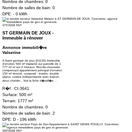
Nombre de chambres:
0
Nombre de salles de bain:
0
DPE:
- 0 kWh
375'000€ FAI*
ST GERMAIN DE JOUX -
Immeuble à rénover
Annonce immobili�re
Valserine
A Saint germain de joux (01130) Immeuble
d’environ 500 m² implanté sur parcelle de 1
777 m² et sur 4 niveaux. Rez-de-chaussée
comprenant appartement principal d’environ
150 m² rénové, composé : entrée, double
séjour, cuisine indépendante avec balcon,
deux chambr...
Voir la fiche d�taill�e ...
R�f.:
CI-3641
Surface:
500 m²
Terrain:
1777 m²
Nombre de chambres:
0
Nombre de salles de bain:
2
DPE:
D - 196 kWh
395'000€ FAI*