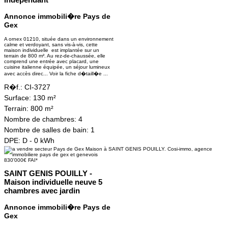
Annonce immobili�re Pays de
Gex
A ornex 01210, située dans un environnement
calme et verdoyant, sans vis-à-vis, cette
maison individuelle est implantée sur un
terrain de 800 m². Au rez-de-chaussée, elle
comprend une entrée avec placard, une
cuisine italienne équipée, un séjour lumineux
avec accès direc...
Voir la fiche d�taill�e ...
R�f.:
CI-3727
Surface:
130 m²
Terrain:
800 m²
Nombre de chambres:
4
Nombre de salles de bain:
1
DPE:
D - 0 kWh
830'000€ FAI*
SAINT GENIS POUILLY -
Maison individuelle neuve 5
chambres avec jardin
Annonce immobili�re Pays de
Gex