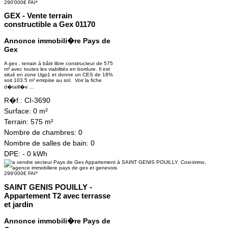
290'000€ FAI*
GEX - Vente terrain
constructible a Gex 01170
Annonce immobili�re Pays de
Gex
A gex , terrain à bâtir libre constructeur de 575
m² avec toutes les viabilités en bordure. Il est
situé en zone Ugp1 et donne un CES de 18%
soit 103.5 m² emrpise au sol.
Voir la fiche
d�taill�e ...
R�f.:
CI-3690
Surface:
0 m²
Terrain:
575 m²
Nombre de chambres:
0
Nombre de salles de bain:
0
DPE:
- 0 kWh
299'000€ FAI*
SAINT GENIS POUILLY -
Appartement T2 avec terrasse
et jardin
Annonce immobili�re Pays de