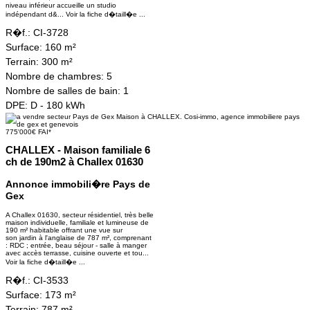
niveau inférieur accueille un studio
indépendant d&...
Voir la fiche d�taill�e ...
R�f.:
CI-3728
Surface:
160 m²
Terrain:
300 m²
Nombre de chambres:
5
Nombre de salles de bain:
1
DPE:
D - 180 kWh
775'000€ FAI*
CHALLEX - Maison familiale 6
ch de 190m2 à Challex 01630
Annonce immobili�re Pays de
Gex
A Challex 01630, secteur résidentiel, très belle
maison individuelle, familiale et lumineuse de
190 m² habitable offrant une vue sur
son jardin à l'anglaise de 787 m², comprenant
: RDC ; entrée, beau séjour - salle à manger
avec accès terrasse, cuisine ouverte et tou...
Voir la fiche d�taill�e ...
R�f.:
CI-3533
Surface:
173 m²
Terrain:
787 m²