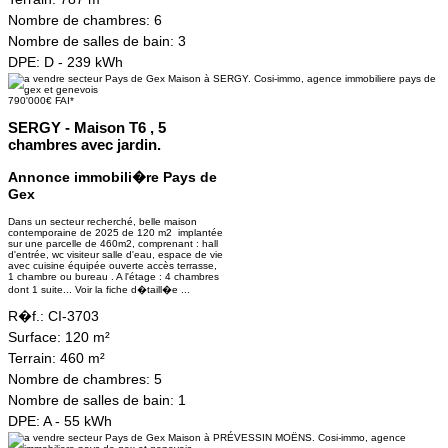
Nombre de chambres:
6
Nombre de salles de bain:
3
DPE:
D - 239 kWh
790'000€ FAI*
SERGY - Maison T6 , 5
chambres avec jardin.
Annonce immobili�re Pays de
Gex
Dans un secteur recherché, belle maison
contemporaine de 2025 de 120 m2 implantée
sur une parcelle de 460m2, comprenant : hall
d'entrée, wc visiteur salle d'eau, espace de vie
avec cuisine équipée ouverte accès terrasse,
1 chambre ou bureau . A l'étage : 4 chambres
dont 1 suite...
Voir la fiche d�taill�e ...
R�f.:
CI-3703
Surface:
120 m²
Terrain:
460 m²
Nombre de chambres:
5
Nombre de salles de bain:
1
DPE:
A - 55 kWh