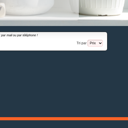
r par
mail
ou par
téléphone
!
Tri par