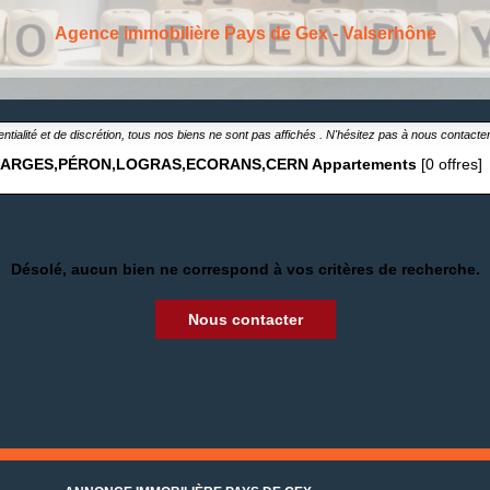
Agence immobilière Pays de Gex - Valserhône
ntialité et de discrétion, tous nos biens ne sont pas affichés . N'hésitez pas à nous contacte
FARGES,PÉRON,LOGRAS,ECORANS,CERN
Appartements
[0 offres]
Désolé, aucun bien ne correspond à vos critères de recherche.
Nous contacter