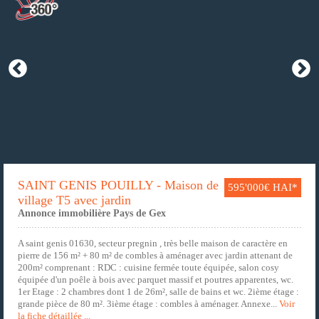
SAINT GENIS POUILLY - Maison de
595'000€ HAI*
village T5 avec jardin
Annonce immobilière Pays de Gex
A saint genis 01630, secteur pregnin , très belle maison de caractère en
pierre de 156 m² + 80 m² de combles à aménager avec jardin attenant de
200m² comprenant : RDC : cuisine fermée toute équipée, salon cosy
équipée d'un poêle à bois avec parquet massif et poutres apparentes, wc.
1er Etage : 2 chambres dont 1 de 26m², salle de bains et wc. 2ième étage :
grande pièce de 80 m². 3ième étage : combles à aménager. Annexe...
Voir
la fiche détaillée ...