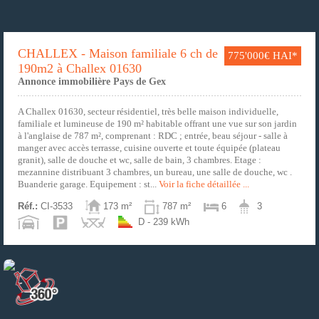
CHALLEX - Maison familiale 6 ch de
775'000€ HAI*
190m2 à Challex 01630
Annonce immobilière Pays de Gex
A Challex 01630, secteur résidentiel, très belle maison individuelle,
familiale et lumineuse de 190 m² habitable offrant une vue sur son jardin
à l'anglaise de 787 m², comprenant : RDC ; entrée, beau séjour - salle à
manger avec accès terrasse, cuisine ouverte et toute équipée (plateau
granit), salle de douche et wc, salle de bain, 3 chambres. Etage :
mezannine distribuant 3 chambres, un bureau, une salle de douche, wc .
Buanderie garage. Equipement : st...
Voir la fiche détaillée ...
Réf.:
CI-3533
173 m²
787 m²
6
3
D - 239 kWh