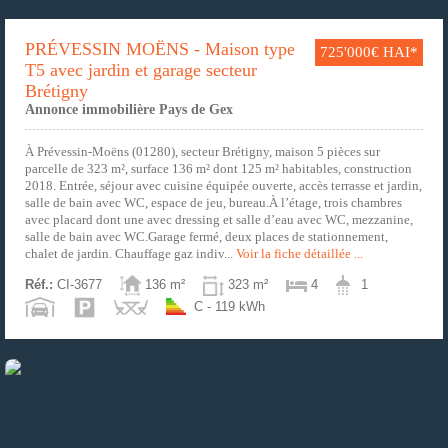
PRÉVESSIN MOËNS - Maison type
725'000€ HAI*
T5 avec jardin et garage secteur
Brétigny
Annonce immobilière Pays de Gex
À Prévessin-Moëns (01280), secteur Brétigny, maison 5 pièces sur
parcelle de 323 m², surface 136 m² dont 125 m² habitables, construction
2018. Entrée, séjour avec cuisine équipée ouverte, accès terrasse et jardin,
salle de bain avec WC, espace de jeu, bureau.À l’étage, trois chambres
avec placard dont une avec dressing et salle d’eau avec WC, mezzanine,
salle de bain avec WC.Garage fermé, deux places de stationnement,
chalet de jardin. Chauffage gaz indiv...
Voir la fiche détaillée ...
Réf.:
CI-3677
136 m²
323 m²
4
1
C - 119 kWh