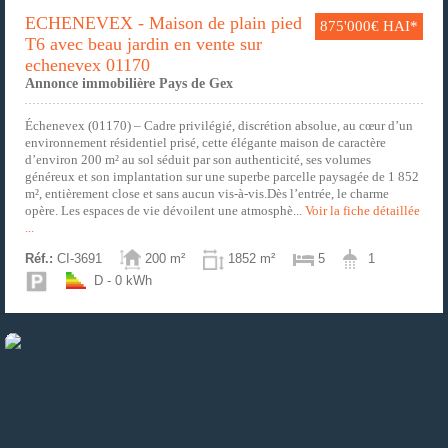
ECHENEVEX - Maison de plain pied
875'000€ HAI*
T6 avec beau jardin en vente sur
echenevex 01170
Annonce immobilière Pays de Gex
Échenevex (01170) – Cadre privilégié, discrétion absolue, au cœur d’un
environnement résidentiel prisé, cette élégante maison de caractère
d’environ 200 m² au sol séduit par son authenticité, ses volumes
généreux et son implantation sur une superbe parcelle paysagée de 1 852
m², entièrement close et sans aucun vis-à-vis.Dès l’entrée, le charme
opère. Les espaces de vie dévoilent une atmosphè...
Voir la fiche détaillée
...
Réf.:
CI-3691
200 m²
1852 m²
5
1
D - 0 kWh