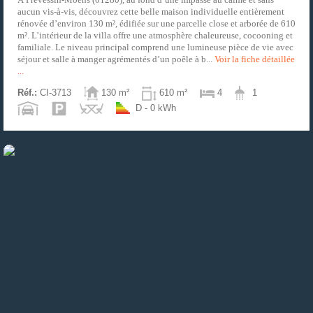
aucun vis-à-vis, découvrez cette belle maison individuelle entièrement
rénovée d’environ 130 m², édifiée sur une parcelle close et arborée de 610
m². L’intérieur de la villa offre une atmosphère chaleureuse, cocooning et
familiale. Le niveau principal comprend une lumineuse pièce de vie avec
séjour et salle à manger agrémentés d’un poêle à b...
Voir la fiche détaillée
...
Réf.:
CI-3713
130 m²
610 m²
4
1
D - 0 kWh