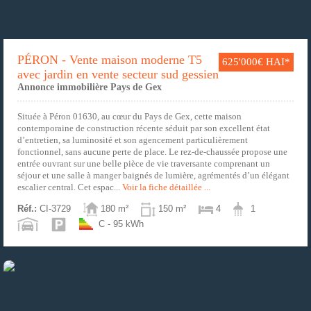
PÉRON - Vente maison moderne T5
625'000€ HAI*
avec jardin en vente secteur sud gessien
Annonce immobilière Pays de Gex
Située à Péron 01630, au cœur du Pays de Gex, cette maison
contemporaine de construction récente séduit par son excellent état
d’entretien, sa luminosité et son agencement particulièrement
fonctionnel, sans aucune perte de place. Le rez-de-chaussée propose une
entrée ouvrant sur une belle pièce de vie traversante comprenant un
séjour et une salle à manger baignés de lumière, agrémentés d’un élégant
escalier central. Cet espac...
Voir la fiche détaillée ...
Réf.:
CI-3729
180 m²
150 m²
4
1
C - 95 kWh