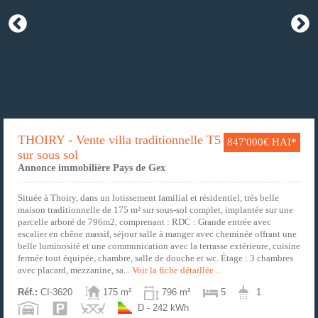
THOIRY - Vente villa traditionnelle T5
847'000€ HAI*
sur sous sol
Annonce immobilière Pays de Gex
Située à Thoiry, dans un lotissement familial et résidentiel, très belle
maison traditionnelle de 175 m² sur sous-sol complet, implantée sur une
parcelle arboré de 796m2, comprenant : RDC : Grande entrée avec
escalier en chêne massif, séjour salle à manger avec cheminée offrant une
belle luminosité et une communication avec la terrasse extérieure, cuisine
fermée tout équipée, chambre, salle de douche et wc. Étage : 3 chambres
avec placard, mezzanine, sa...
Voir la fiche détaillée ...
Réf.:
CI-3620
175 m²
796 m²
5
1
D - 242 kWh