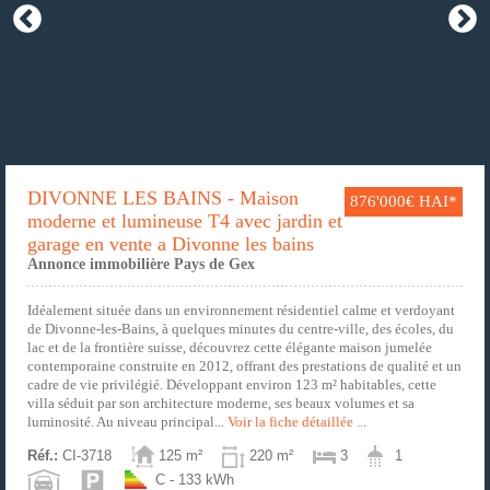
DIVONNE LES BAINS - Maison
876'000€ HAI*
moderne et lumineuse T4 avec jardin et
garage en vente a Divonne les bains
Annonce immobilière Pays de Gex
Idéalement située dans un environnement résidentiel calme et verdoyant
de Divonne-les-Bains, à quelques minutes du centre-ville, des écoles, du
lac et de la frontière suisse, découvrez cette élégante maison jumelée
contemporaine construite en 2012, offrant des prestations de qualité et un
cadre de vie privilégié. Développant environ 123 m² habitables, cette
villa séduit par son architecture moderne, ses beaux volumes et sa
luminosité. Au niveau principal...
Voir la fiche détaillée ...
Réf.:
CI-3718
125 m²
220 m²
3
1
C - 133 kWh