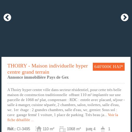
THOIRY - Maison individuelle hyper
640'000€ HAI*
centre grand terrain
Annonce immobilière Pays de Gex
A Thoiry hyper centre ville dans secteur résidentiel, pour cette très belle
maison de construction traditionnelle offrant 110 m² implantée sur une
parcelle de 1068 m² plat, comprenant : RDC : entrée avec placard, séjour -
salle à manger, cuisine séparée, 2 chambres, salon, toilettes, salle d'eau,
wc. 1er étage : 2 grandes chambres, salle d'eau, wc, grenier. Sous sol :
cave garage fermé 1 voiture, 1 place de parking. Très beau ja...
Voir la
fiche détaillée ...
Réf.:
CI-3495
110 m²
1068 m²
4
1