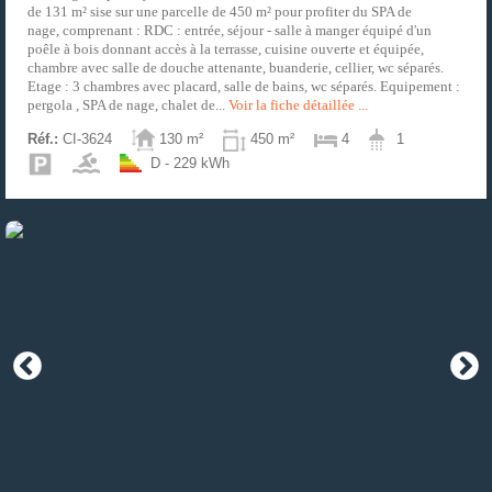
de 131 m² sise sur une parcelle de 450 m² pour profiter du SPA de
nage, comprenant : RDC : entrée, séjour - salle à manger équipé d'un
poêle à bois donnant accès à la terrasse, cuisine ouverte et équipée,
chambre avec salle de douche attenante, buanderie, cellier, wc séparés.
Etage : 3 chambres avec placard, salle de bains, wc séparés. Equipement :
pergola , SPA de nage, chalet de...
Voir la fiche détaillée ...
Réf.:
CI-3624
130 m²
450 m²
4
1
D - 229 kWh