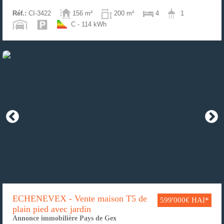
Réf.:
CI-3422
156 m²
200 m²
4
1
C - 114 kWh
ECHENEVEX - Vente maison T5 de
599'000€ HAI*
plain pied avec jardin
Annonce immobilière Pays de Gex