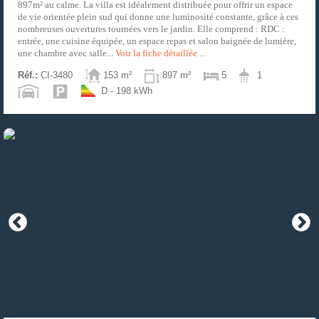
897m² au calme. La villa est idéalement distribuée pour offrir un espace
de vie orientée plein sud qui donne une luminosité constante, grâce à ces
nombreuses ouvertures tournées vers le jardin. Elle comprend : RDC :
entrée, une cuisine équipée, un espace repas et salon baignée de lumière,
une chambre avec salle...
Voir la fiche détaillée ...
Réf.:
CI-3480
153 m²
897 m²
5
1
D - 198 kWh