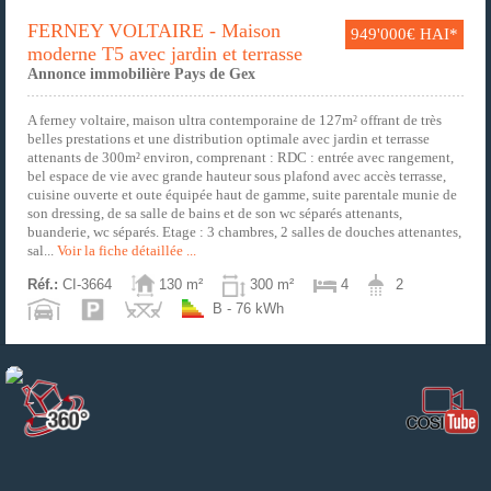
FERNEY VOLTAIRE - Maison
949'000€ HAI*
moderne T5 avec jardin et terrasse
Annonce immobilière Pays de Gex
A ferney voltaire, maison ultra contemporaine de 127m² offrant de très
belles prestations et une distribution optimale avec jardin et terrasse
attenants de 300m² environ, comprenant : RDC : entrée avec rangement,
bel espace de vie avec grande hauteur sous plafond avec accès terrasse,
cuisine ouverte et oute équipée haut de gamme, suite parentale munie de
son dressing, de sa salle de bains et de son wc séparés attenants,
buanderie, wc séparés. Etage : 3 chambres, 2 salles de douches attenantes,
sal...
Voir la fiche détaillée ...
Réf.:
CI-3664
130 m²
300 m²
4
2
B - 76 kWh