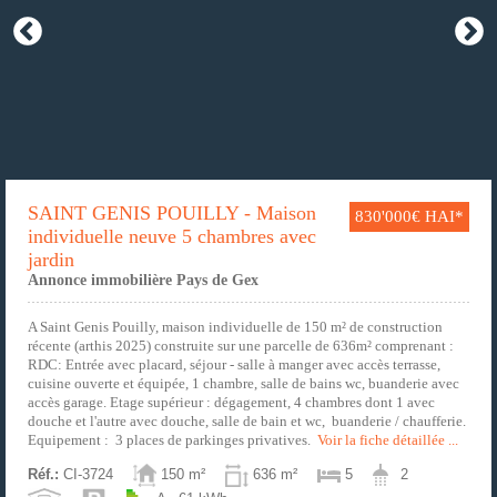
SAINT GENIS POUILLY - Maison
830'000€ HAI*
individuelle neuve 5 chambres avec
jardin
Annonce immobilière Pays de Gex
A Saint Genis Pouilly, maison individuelle de 150 m² de construction
récente (arthis 2025) construite sur une parcelle de 636m² comprenant :
RDC: Entrée avec placard, séjour - salle à manger avec accès terrasse,
cuisine ouverte et équipée, 1 chambre, salle de bains wc, buanderie avec
accès garage. Etage supérieur : dégagement, 4 chambres dont 1 avec
douche et l'autre avec douche, salle de bain et wc, buanderie / chaufferie.
Equipement : 3 places de parkinges privatives.
Voir la fiche détaillée ...
Réf.:
CI-3724
150 m²
636 m²
5
2