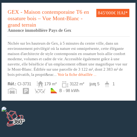
GEX - Maison contemporaine T6 en
845'000€ HAI*
ossature bois – Vue Mont-Blanc -
grand terrain
Annonce immobilière Pays de Gex
Nichée sur les hauteurs de Gex, à 5 minutes du centre ville, dans un
environnement privilégié où la nature est omniprésente, cette élégante
maison d'architecte de style contemporain en ossature bois allie confort
moderne, volumes et cadre de vie. Accessible également grâce à une
navette, elle bénéficie d’un emplacement offrant une magnifique vue sur
le Mont-Blanc. Édifiée sur une parcelle de 3 122 m², dont 2 383 m² de
bois privatifs, la propri&eac...
Voir la fiche détaillée ...
Réf.:
CI-3731
179 m²
3122 m²
5
1
B - 98 kWh