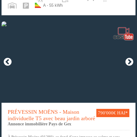
A - 55 kWh
PRÉVESSIN MOËNS - Maison
790'000€ HAI*
individuelle T5 avec beau jardin arboré
Annonce immobilière Pays de Gex
À Prévessin-Moëns (01280), au fond d’une impasse au calme et sans