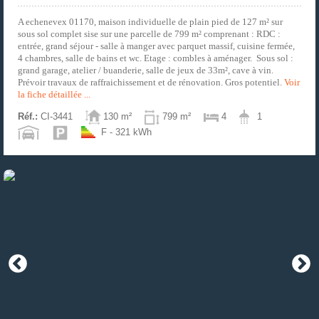
A echenevex 01170, maison individuelle de plain pied de 127 m² sur
sous sol complet sise sur une parcelle de 799 m² comprenant : RDC :
entrée, grand séjour - salle à manger avec parquet massif, cuisine fermée,
4 chambres, salle de bains et wc. Etage : combles à aménager. Sous sol :
grand garage, atelier / buanderie, salle de jeux de 33m², cave à vin.
Prévoir travaux de raffraichissement et de rénovation. Gros potentiel.
Voir
la fiche détaillée ...
Réf.:
CI-3441
130 m²
799 m²
4
1
F - 321 kWh