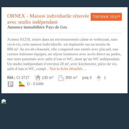
ORNEX - Maison individuelle rénovée
798'000€ HAI*
avec studio indépendant
Annonce immobilière Pays de Gex
A ornex 01210, située dans un environnement calme et verdoyant, sans
vis-à-vis, cette maison individuelle est implantée sur un terrain de
800 m². Au rez-de-chaussée, elle comprend une entrée avec placard, une
cuisine italienne équipée, un séjour lumineux avec accès direct au jardin,
une suite parentale avec salle d’eau et WC, ainsi qu’un WC indépendant.
Un studio indépendant d’environ 20 m², avec kitchenette, pièce de vie,
salle d’eau et WC, compl...
Voir la fiche détaillée ...
Réf.:
CI-3727
130 m²
800 m²
4
1
D - 0 kWh