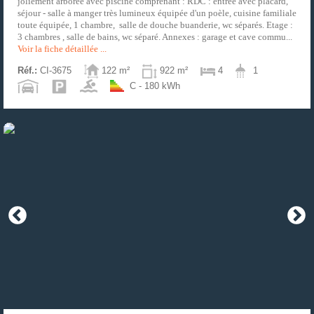
joliement arborée avec piscine comprenant : RDC : entrée avec placard,
séjour - salle à manger très lumineux équipée d'un poèle, cuisine familiale
toute équipée, 1 chambre, salle de douche buanderie, wc séparés. Etage :
3 chambres , salle de bains, wc séparé. Annexes : garage et cave commu...
Voir la fiche détaillée ...
Réf.:
CI-3675
122 m²
922 m²
4
1
C - 180 kWh