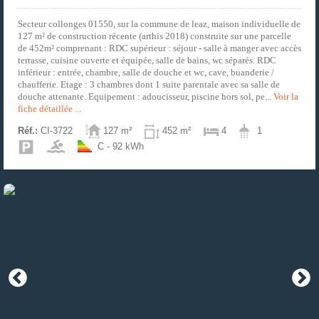
Secteur collonges 01550, sur la commune de leaz, maison individuelle de
127 m² de construction récente (arthis 2018) construite sur une parcelle
de 452m² comprenant : RDC supérieur : séjour - salle à manger avec accès
terrasse, cuisine ouverte et équipée, salle de bains, wc séparés. RDC
inférieur : entrée, chambre, salle de douche et wc, cave, buanderie /
chaufferie. Etage : 3 chambres dont 1 suite parentale avec sa salle de
douche attenante. Equipement : adoucisseur, piscine hors sol, pe...
Voir la
fiche détaillée ...
Réf.:
CI-3722
127 m²
452 m²
4
1
C - 92 kWh