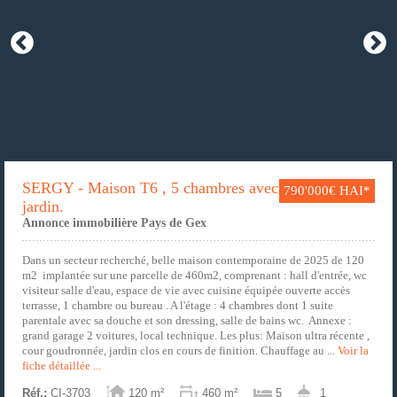
SERGY - Maison T6 , 5 chambres avec
790'000€ HAI*
jardin.
Annonce immobilière Pays de Gex
Dans un secteur recherché, belle maison contemporaine de 2025 de 120
m2 implantée sur une parcelle de 460m2, comprenant : hall d'entrée, wc
visiteur salle d'eau, espace de vie avec cuisine équipée ouverte accès
terrasse, 1 chambre ou bureau . A l'étage : 4 chambres dont 1 suite
parentale avec sa douche et son dressing, salle de bains wc. Annexe :
grand garage 2 voitures, local technique. Les plus: Maison ultra récente ,
cour goudronnée, jardin clos en cours de finition. Chauffage au ...
Voir la
fiche détaillée ...
Réf.:
CI-3703
120 m²
460 m²
5
1