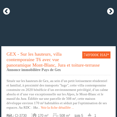
GEX - Sur les hauteurs, villa
749'000€ HAI*
contemporaine T6 avec vue
panoramique Mont-Blanc, Jura et toiture-terrasse
Annonce immobilière Pays de Gex
Située sur les hauteurs de Gex, au sein d’un petit lotissement résidentiel
et familial, à proximité des transports "luge", cette villa contemporaine
construite en 2020 bénéficie d’un environnement privilégié, d’un calme
absolu et d’une vue exceptionnelle sur les Alpes, le Mont-Blanc et le
massif du Jura. Édifiée sur une parcelle de 508 m², cette maison
développe environ 170 m² habitables et séduit par l'optimisation de ses
espaces. Au RDC : l&r...
Voir la fiche détaillée ...
Réf.:
CI-3730
170 m²
508 m²
5
1