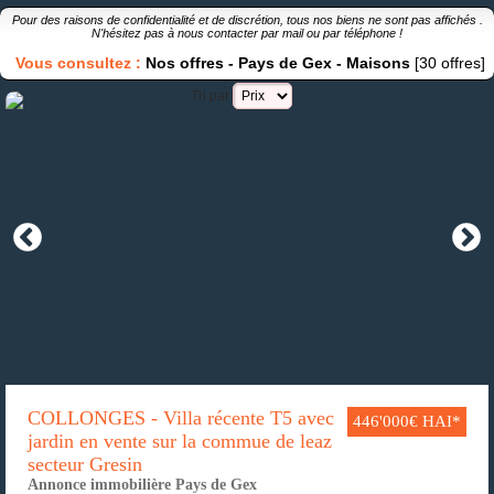
Pour des raisons de confidentialité et de discrétion, tous nos biens ne sont pas affichés .
N'hésitez pas à nous contacter par
mail
ou par
téléphone
!
Vous consultez :
Nos offres
-
Pays de Gex
-
Maisons
[30 offres]
Tri par
COLLONGES - Villa récente T5 avec
446'000€ HAI*
jardin en vente sur la commue de leaz
secteur Gresin
Annonce immobilière Pays de Gex