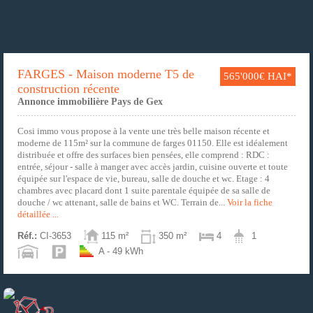
FARGES - Maison moderne T5 de
565'000€ HAI*
construction récente
Annonce immobilière Pays de Gex
Cosi immo vous propose à la vente une très belle maison récente et
moderne de 115m² sur la commune de farges 01150. Elle est idéalement
distribuée et offre des surfaces bien pensées, elle comprend : RDC :
entrée, séjour - salle à manger avec accès jardin, cuisine ouverte et toute
équipée sur l'espace de vie, bureau, salle de douche et wc. Etage : 4
chambres avec placard dont 1 suite parentale équipée de sa salle de
douche / wc attenant, salle de bains et WC. Terrain de...
Voir la fiche
détaillée ...
Réf.:
CI-3653
115 m²
350 m²
4
1
A - 49 kWh