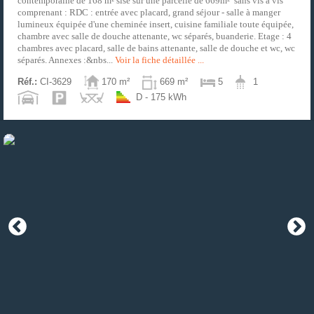
contemporaine de 168 m² sise sur une parcelle de 669m² sans vis à vis
comprenant : RDC : entrée avec placard, grand séjour - salle à manger
lumineux équipée d'une cheminée insert, cuisine familiale toute équipée,
chambre avec salle de douche attenante, wc séparés, buanderie. Etage : 4
chambres avec placard, salle de bains attenante, salle de douche et wc, wc
séparés. Annexes :&nbs...
Voir la fiche détaillée ...
Réf.:
CI-3629
170 m²
669 m²
5
1
D - 175 kWh