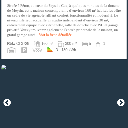
Située à Péron, au cœur du Pays de Gex, à quelques minutes de la douane
de Meyrin, cette maison contemporaine d’environ 160 m² habitables offre
un cadre de vie agréable, alliant confort, fonctionnalité et modernité. Le
niveau inférieur accueille un studio indépendant d’environ 30 m²,
entièrement équipé avec kitchenette, salle de douche avec WC et garage
privatif. Vous y trouverez également l’entrée principale de la maison, un
grand garage ainsi...
Voir la fiche détaillée ...
Réf.:
CI-3728
160 m²
300 m²
5
1
D - 180 kWh