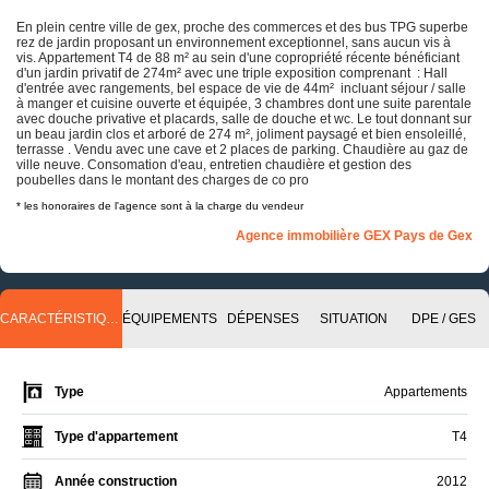
En plein centre ville de gex, proche des commerces et des bus TPG superbe
rez de jardin proposant un environnement exceptionnel, sans aucun vis à
vis. Appartement T4 de 88 m² au sein d'une copropriété récente bénéficiant
d'un jardin privatif de 274m² avec une triple exposition comprenant : Hall
d'entrée avec rangements, bel espace de vie de 44m² incluant séjour / salle
à manger et cuisine ouverte et équipée, 3 chambres dont une suite parentale
avec douche privative et placards, salle de douche et wc. Le tout donnant sur
un beau jardin clos et arboré de 274 m², joliment paysagé et bien ensoleillé,
terrasse . Vendu avec une cave et 2 places de parking. Chaudière au gaz de
ville neuve. Consomation d'eau, entretien chaudière et gestion des
poubelles dans le montant des charges de co pro
* les honoraires de l'agence sont à la charge du vendeur
Agence immobilière GEX Pays de Gex
CARACTÉRISTIQUES
ÉQUIPEMENTS
DÉPENSES
SITUATION
DPE / GES
Type
Appartements
Type d'appartement
T4
Année construction
2012