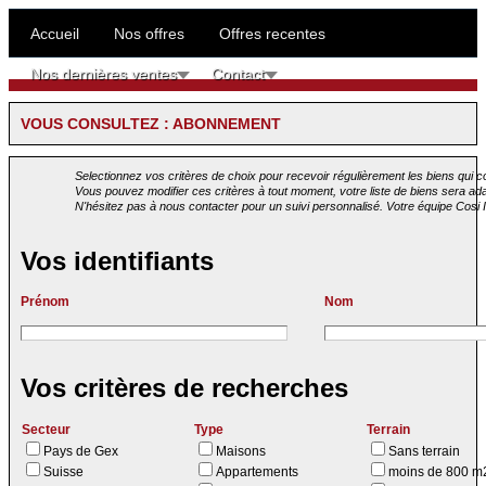
Accueil
Nos offres
Offres recentes
Nos dernières ventes
Contact
VOUS CONSULTEZ :
ABONNEMENT
Selectionnez vos critères de choix pour recevoir régulièrement les biens qui 
Vous pouvez modifier ces critères à tout moment, votre liste de biens sera a
N'hésitez pas à nous contacter pour un suivi personnalisé. Votre équipe Cosi 
Vos identifiants
Prénom
Nom
Vos critères de recherches
Secteur
Type
Terrain
Pays de Gex
Maisons
Sans terrain
Suisse
Appartements
moins de 800 m