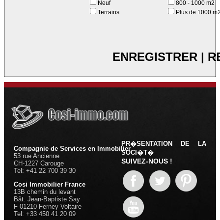
Neuf
800 - 1000 m2
Terrains
Plus de 1000 m
ENREGISTRER
|
R
PR�SENTATION DE LA
Compagnie de Services en Immobilier
SOCI�T�
53 rue Ancienne
SUIVEZ-NOUS !
CH-1227 Carouge
Tel: +41 22 700 39 30
Cosi Immobilier France
13B chemin du levant
Bât. Jean-Baptiste Say
F-01210 Ferney-Voltaire
Tel: +33 450 41 20 09