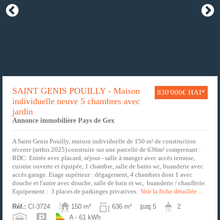
SAINT GENIS POUILLY - Maison
830'000€ HAI*
individuelle neuve 5 chambres avec
jardin
Annonce immobilière Pays de Gex
A Saint Genis Pouilly, maison individuelle de 150 m² de construction
récente (arthis 2025) construite sur une parcelle de 636m² comprenant :
RDC: Entrée avec placard, séjour - salle à manger avec accès terrasse,
cuisine ouverte et équipée, 1 chambre, salle de bains wc, buanderie avec
accès garage. Etage supérieur : dégagement, 4 chambres dont 1 avec
douche et l'autre avec douche, salle de bain et wc, buanderie / chaufferie.
Equipement : 3 places de parkinges privatives.
Voir la fiche détaillée ...
Réf.:
CI-3724
150 m²
636 m²
5
2
A - 61 kWh