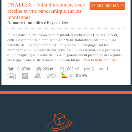
CHALLEX - Villa d’architecte avec
1'050'000€ HAI*
piscine et vue panoramique sur les
montagnes
Annonce immobilière Pays de Gex
Située dans un environnement résidentiel recherché à Challex 01630,
cette élégante villa d’architecte de 220 m² habitables, édifiée sur une
parcelle de 883 m², bénéficie d’une superbe vue dégagée sur les
montagnes et d’un cadre de vie privilégié. À l’extérieur, vous profiterez
d’une magnifique piscine de 8 x 4 m, parfaitement préservée des regards,
ainsi que d’une vaste terrasse d’environ 60 m²...
Voir la fiche détaillée ...
Réf.:
CI-3708
220 m²
883 m²
5
1
D - 0 kWh