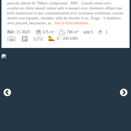
parcelle arboré de 796m2, comprenant : RDC : Grande entrée avec
escalier en chêne massif, séjour salle à manger avec cheminée offrant une
belle luminosité et une communication avec la terrasse extérieure, cuisine
fermée tout équipée, chambre, salle de douche et wc. Étage : 3 chambres
avec placard, mezzanine, sa...
Voir la fiche détaillée ...
Réf.:
CI-3620
175 m²
796 m²
5
1
D - 242 kWh