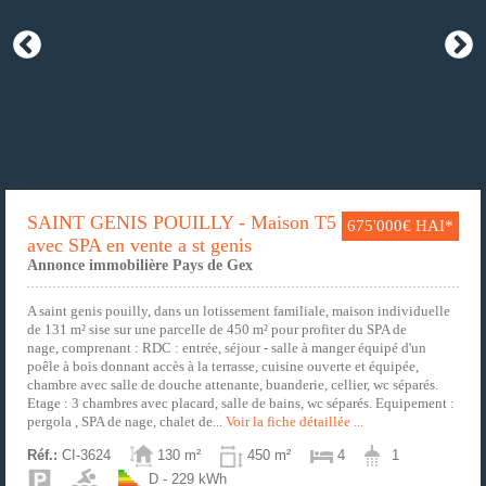
SAINT GENIS POUILLY - Maison T5
675'000€ HAI*
avec SPA en vente a st genis
Annonce immobilière Pays de Gex
A saint genis pouilly, dans un lotissement familiale, maison individuelle
de 131 m² sise sur une parcelle de 450 m² pour profiter du SPA de
nage, comprenant : RDC : entrée, séjour - salle à manger équipé d'un
poêle à bois donnant accès à la terrasse, cuisine ouverte et équipée,
chambre avec salle de douche attenante, buanderie, cellier, wc séparés.
Etage : 3 chambres avec placard, salle de bains, wc séparés. Equipement :
pergola , SPA de nage, chalet de...
Voir la fiche détaillée ...
Réf.:
CI-3624
130 m²
450 m²
4
1
D - 229 kWh