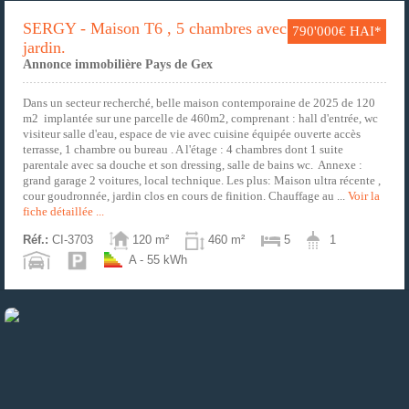
SERGY - Maison T6 , 5 chambres avec
790'000€ HAI*
jardin.
Annonce immobilière Pays de Gex
Dans un secteur recherché, belle maison contemporaine de 2025 de 120
m2 implantée sur une parcelle de 460m2, comprenant : hall d'entrée, wc
visiteur salle d'eau, espace de vie avec cuisine équipée ouverte accès
terrasse, 1 chambre ou bureau . A l'étage : 4 chambres dont 1 suite
parentale avec sa douche et son dressing, salle de bains wc. Annexe :
grand garage 2 voitures, local technique. Les plus: Maison ultra récente ,
cour goudronnée, jardin clos en cours de finition. Chauffage au ...
Voir la
fiche détaillée ...
Réf.:
CI-3703
120 m²
460 m²
5
1
A - 55 kWh