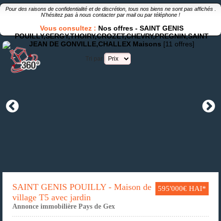
Pour des raisons de confidentialité et de discrétion, tous nos biens ne sont pas affichés .
N'hésitez pas à nous contacter par
mail
ou par
téléphone
!
Vous consultez :
Nos offres -
SAINT GENIS
POUILLY,SERGY,THOIRY,CROZET,CHEVRY,PREGNIN,SAINT
JEAN DE GONVILLE,CHALLEX
Maisons
[11 offres]
Tri par
SAINT GENIS POUILLY - Maison de
595'000€ HAI*
village T5 avec jardin
Annonce immobilière Pays de Gex