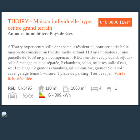
THOIRY - Maison individuelle hyper
640'000€ HAI*
centre grand terrain
Annonce immobilière Pays de Gex
A Thoiry hyper centre ville dans secteur résidentiel, pour cette très belle
maison de construction traditionnelle offrant 110 m² implantée sur une
parcelle de 1068 m² plat, comprenant : RDC : entrée avec placard, séjour -
salle à manger, cuisine séparée, 2 chambres, salon, toilettes, salle d'eau,
wc. 1er étage : 2 grandes chambres, salle d'eau, wc, grenier. Sous sol :
cave garage fermé 1 voiture, 1 place de parking. Très beau ja...
Voir la
fiche détaillée ...
Réf.:
CI-3495
110 m²
1068 m²
4
1
G - 399 kWh