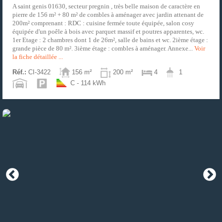
A saint genis 01630, secteur pregnin , très belle maison de caractère en
pierre de 156 m² + 80 m² de combles à aménager avec jardin attenant de
200m² comprenant : RDC : cuisine fermée toute équipée, salon cosy
équipée d'un poêle à bois avec parquet massif et poutres apparentes, wc.
1er Etage : 2 chambres dont 1 de 26m², salle de bains et wc. 2ième étage :
grande pièce de 80 m². 3ième étage : combles à aménager. Annexe...
Voir
la fiche détaillée ...
Réf.:
CI-3422
156 m²
200 m²
4
1
C - 114 kWh