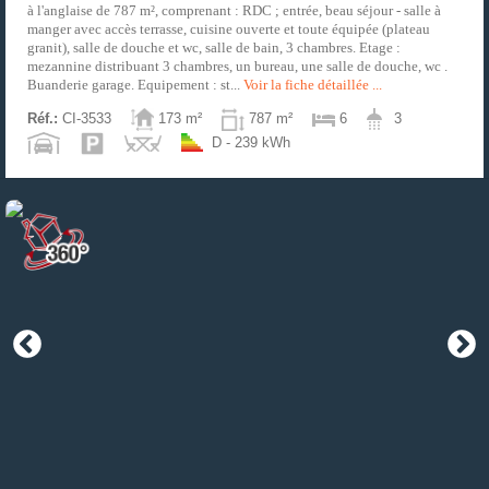
à l'anglaise de 787 m², comprenant : RDC ; entrée, beau séjour - salle à
manger avec accès terrasse, cuisine ouverte et toute équipée (plateau
granit), salle de douche et wc, salle de bain, 3 chambres. Etage :
mezannine distribuant 3 chambres, un bureau, une salle de douche, wc .
Buanderie garage. Equipement : st...
Voir la fiche détaillée ...
Réf.:
CI-3533
173 m²
787 m²
6
3
D - 239 kWh