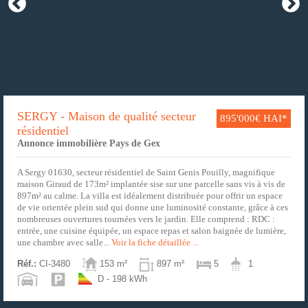
SERGY - Maison de qualité secteur
895'000€ HAI*
résidentiel
Annonce immobilière Pays de Gex
A Sergy 01630, secteur résidentiel de Saint Genis Pouilly, magnifique
maison Giraud de 173m² implantée sise sur une parcelle sans vis à vis de
897m² au calme. La villa est idéalement distribuée pour offrir un espace
de vie orientée plein sud qui donne une luminosité constante, grâce à ces
nombreuses ouvertures tournées vers le jardin. Elle comprend : RDC :
entrée, une cuisine équipée, un espace repas et salon baignée de lumière,
une chambre avec salle...
Voir la fiche détaillée ...
Réf.:
CI-3480
153 m²
897 m²
5
1
D - 198 kWh