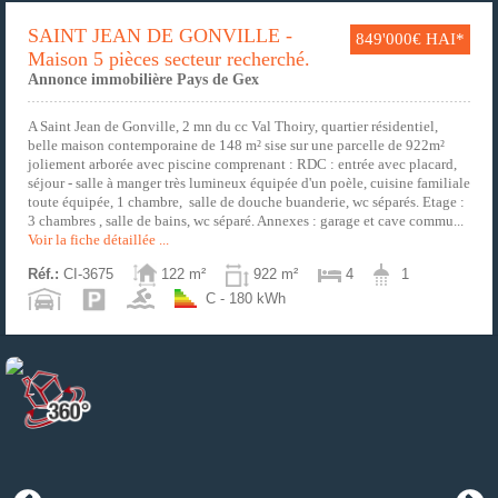
SAINT JEAN DE GONVILLE -
849'000€ HAI*
Maison 5 pièces secteur recherché.
Annonce immobilière Pays de Gex
A Saint Jean de Gonville, 2 mn du cc Val Thoiry, quartier résidentiel,
belle maison contemporaine de 148 m² sise sur une parcelle de 922m²
joliement arborée avec piscine comprenant : RDC : entrée avec placard,
séjour - salle à manger très lumineux équipée d'un poèle, cuisine familiale
toute équipée, 1 chambre, salle de douche buanderie, wc séparés. Etage :
3 chambres , salle de bains, wc séparé. Annexes : garage et cave commu...
Voir la fiche détaillée ...
Réf.:
CI-3675
122 m²
922 m²
4
1
C - 180 kWh