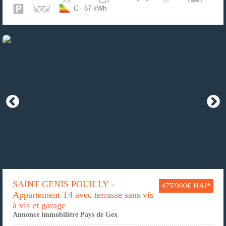
C - 67 kWh
SAINT GENIS POUILLY -
475'000€ HAI*
Appartement T4 avec terrasse sans vis
à vis et garage
Annonce immobilière Pays de Gex