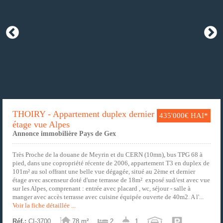
THOIRY - Appartement duplex dernier
435'000€ HAI*
étage vue Alpes
Annonce immobilière Pays de Gex
Très Proche de la douane de Meyrin et du CERN (10mn), bus TPG 68 à
pied, dans une copropriété récente de 2006, appartement T3 en duplex de
101m² au sol offrant une belle vue dégagée, situé au 2ème et dernier
étage avec ascenseur doté d'une terrasse de 18m² exposé sud/est avec vue
sur les Alpes, comprenant : entrée avec placard , wc, séjour - salle à
manger avec accès terrasse avec cuisine équipée ouverte de 40m2. A l'...
Voir la fiche détaillée ...
Réf.:
CI-3700
78 m²
2
1