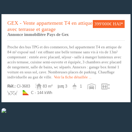
GEX - Vente appartement T4 en attique
399'000€ HAI*
avec terrasse et garage
Annonce immobilière Pays de Gex
Proche des bus TPG et des commerces, bel appartement T4 en attique de
84 m² exposé sud / est offrant une belle terrasse sans vis à vis de 13m²
comprenant : entrée avec placard, séjour - salle à manger lumienux avec
accès terrasse, cuisine semi-ouverte et équipée, 3 chambres avec placard
de rangement, salle de bains, wc séparés. Annexes : garage box fermé 1
voiture en sous sol, cave. Nombreuses places de parking. Chauffage
individuelle au gaz de ville.
Voir la fiche détaillée ...
Réf.:
CI-3683
83 m²
3
1
C - 144 kWh