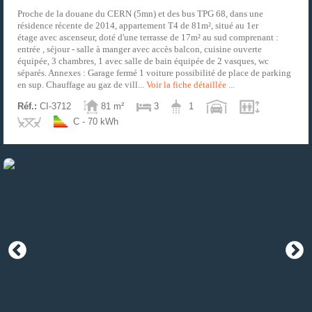
Proche de la douane du CERN (5mn) et des bus TPG 68, dans une
résidence récente de 2014, appartement T4 de 81m², situé au 1er
étage avec ascenseur, doté d'une terrasse de 17m² au sud comprenant :
entrée , séjour - salle à manger avec accès balcon, cuisine ouverte
équipée, 3 chambres, 1 avec salle de bain équipée de 2 vasques, wc
séparés. Annexes : Garage fermé 1 voiture possibilité de place de parking
en sup. Chauffage au gaz de vill...
Voir la fiche détaillée ...
Réf.:
CI-3712
81 m²
3
1
C - 70 kWh