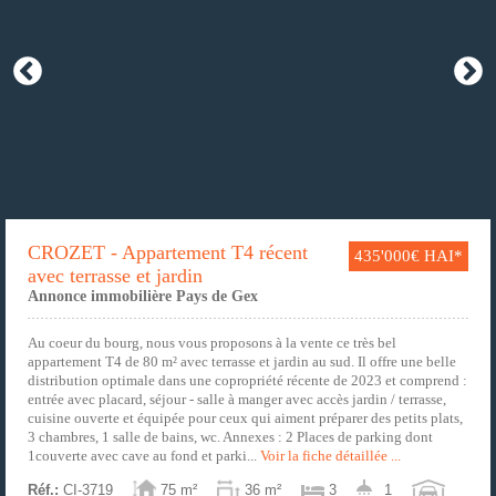
CROZET - Appartement T4 récent
435'000€ HAI*
avec terrasse et jardin
Annonce immobilière Pays de Gex
Au coeur du bourg, nous vous proposons à la vente ce très bel
appartement T4 de 80 m² avec terrasse et jardin au sud. Il offre une belle
distribution optimale dans une copropriété récente de 2023 et comprend :
entrée avec placard, séjour - salle à manger avec accès jardin / terrasse,
cuisine ouverte et équipée pour ceux qui aiment préparer des petits plats,
3 chambres, 1 salle de bains, wc. Annexes : 2 Places de parking dont
1couverte avec cave au fond et parki...
Voir la fiche détaillée ...
Réf.:
CI-3719
75 m²
36 m²
3
1