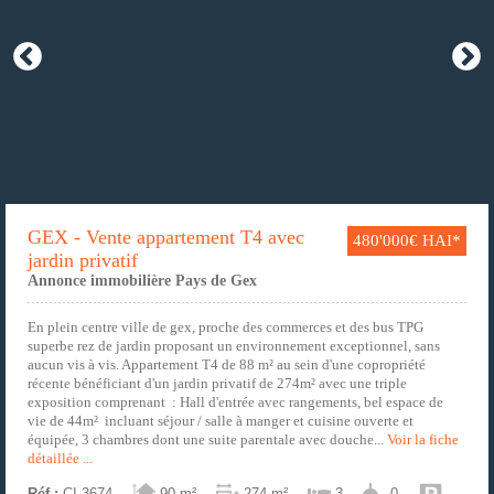
GEX - Vente appartement T4 avec
480'000€ HAI*
jardin privatif
Annonce immobilière Pays de Gex
En plein centre ville de gex, proche des commerces et des bus TPG
superbe rez de jardin proposant un environnement exceptionnel, sans
aucun vis à vis. Appartement T4 de 88 m² au sein d'une copropriété
récente bénéficiant d'un jardin privatif de 274m² avec une triple
exposition comprenant : Hall d'entrée avec rangements, bel espace de
vie de 44m² incluant séjour / salle à manger et cuisine ouverte et
équipée, 3 chambres dont une suite parentale avec douche...
Voir la fiche
détaillée ...
Réf.:
CI-3674
90 m²
274 m²
3
0