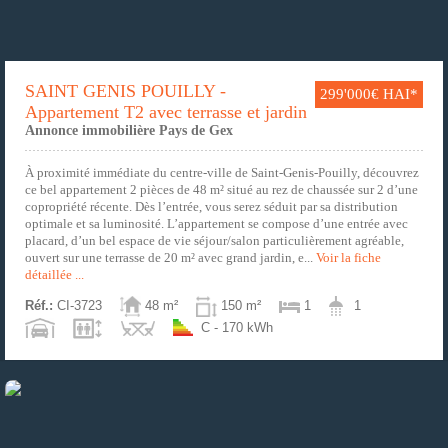
SAINT GENIS POUILLY -
299'000€ HAI*
Appartement T2 avec terrasse et jardin
Annonce immobilière Pays de Gex
À proximité immédiate du centre-ville de Saint-Genis-Pouilly, découvrez
ce bel appartement 2 pièces de 48 m² situé au rez de chaussée sur 2 d’une
copropriété récente. Dès l’entrée, vous serez séduit par sa distribution
optimale et sa luminosité. L’appartement se compose d’une entrée avec
placard, d’un bel espace de vie séjour/salon particulièrement agréable,
ouvert sur une terrasse de 20 m² avec grand jardin, e...
Voir la fiche
détaillée ...
Réf.:
CI-3723
48 m²
150 m²
1
1
C - 170 kWh