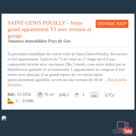
SAINT GENIS POUILLY - Vente
395'000€ HAI*
grand appartement T3 avec terrasse et
garage
Annonce immobilière Pays de Gex
À proximité immédiate du centre-ville de Saint-Genis-Pouilly, découvrez
ce bel appartement 3 pièces de 75 m² situé au 2? étage sur 4 d’une
copropriété récente avec ascenseur. Dès l’entrée, vous serez séduit par sa
distribution optimale et sa luminosité. L’appartement se compose d’une
entrée avec placard, d’un grand espace de vie séjour/salon
particulièrement agréable, ouvert sur une terrasse de 29 m² ...
Voir la fiche
détaillée ...
Réf.:
CI-3704
75 m²
2
1
C - 0 kWh