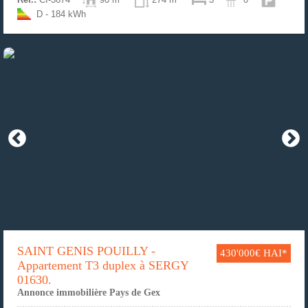
D - 184 kWh
SAINT GENIS POUILLY -
430'000€ HAI*
Appartement T3 duplex à SERGY
01630.
Annonce immobilière Pays de Gex