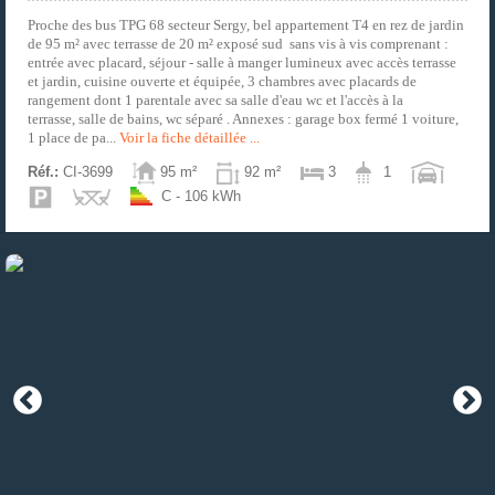
Proche des bus TPG 68 secteur Sergy, bel appartement T4 en rez de jardin
de 95 m² avec terrasse de 20 m² exposé sud sans vis à vis comprenant :
entrée avec placard, séjour - salle à manger lumineux avec accès terrasse
et jardin, cuisine ouverte et équipée, 3 chambres avec placards de
rangement dont 1 parentale avec sa salle d'eau wc et l'accès à la
terrasse, salle de bains, wc séparé . Annexes : garage box fermé 1 voiture,
1 place de pa...
Voir la fiche détaillée ...
Réf.:
CI-3699
95 m²
92 m²
3
1
C - 106 kWh