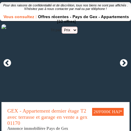
Pour des raisons de confidentialité et de discrétion, tous nos biens ne sont pas affichés .
N'hésitez pas à nous contacter par
mail
ou par
téléphone
!
Vous consultez :
Offres récentes
-
Pays de Gex
-
Appartements
[10 offres]
Tri par
GEX - Appartement dernier étage T2
269'000€ HAI*
avec terrasse et garage en vente a gex
01170
Annonce immobilière Pays de Gex