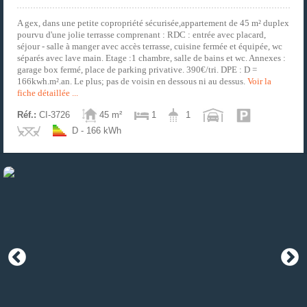
A gex, dans une petite copropriété sécurisée,appartement de 45 m² duplex
pourvu d'une jolie terrasse comprenant : RDC : entrée avec placard,
séjour - salle à manger avec accès terrasse, cuisine fermée et équipée, wc
séparés avec lave main. Etage :1 chambre, salle de bains et wc. Annexes :
garage box fermé, place de parking privative. 390€/tri. DPE : D =
166kwh.m².an. Le plus; pas de voisin en dessous ni au dessus.
Voir la
fiche détaillée ...
Réf.:
CI-3726
45 m²
1
1
D - 166 kWh