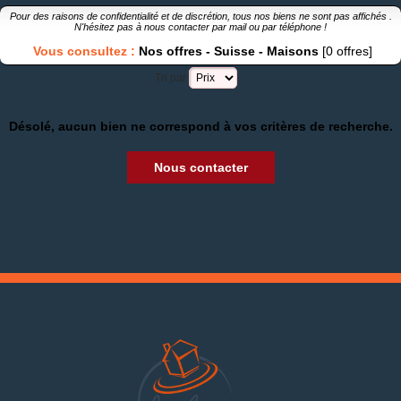
Pour des raisons de confidentialité et de discrétion, tous nos biens ne sont pas affichés .
N'hésitez pas à nous contacter par
mail
ou par
téléphone
!
Vous consultez :
Nos offres
-
Suisse
-
Maisons
[0 offres]
Tri par
Désolé, aucun bien ne correspond à vos critères de recherche.
Nous contacter