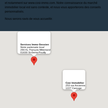
et notamment sur www.cosi-immo.com. Notre connaissance du marché
immobilier local est sans conteste, et nous vous apporterons des conseils
personnalisés.
Nous serons ravis de vous accueillir.
Services Immo Gessien
Notre partenaire local
294 Av. François Mitterrand
01630 St-Genis-Pouilly
Cosi Immobilier
253 rue Ancienne
1227 Carouge