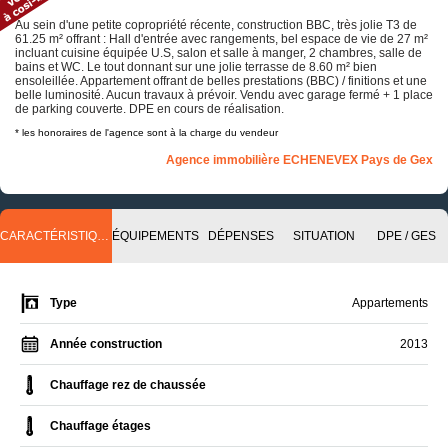
Au sein d'une petite copropriété récente, construction BBC, très jolie T3 de
61.25 m² offrant : Hall d'entrée avec rangements, bel espace de vie de 27 m²
incluant cuisine équipée U.S, salon et salle à manger, 2 chambres, salle de
bains et WC. Le tout donnant sur une jolie terrasse de 8.60 m² bien
ensoleillée. Appartement offrant de belles prestations (BBC) / finitions et une
belle luminosité. Aucun travaux à prévoir. Vendu avec garage fermé + 1 place
de parking couverte. DPE en cours de réalisation.
* les honoraires de l'agence sont à la charge du vendeur
Agence immobilière ECHENEVEX Pays de Gex
CARACTÉRISTIQUES
ÉQUIPEMENTS
DÉPENSES
SITUATION
DPE / GES
Type
Appartements
Année construction
2013
Chauffage rez de chaussée
Chauffage étages