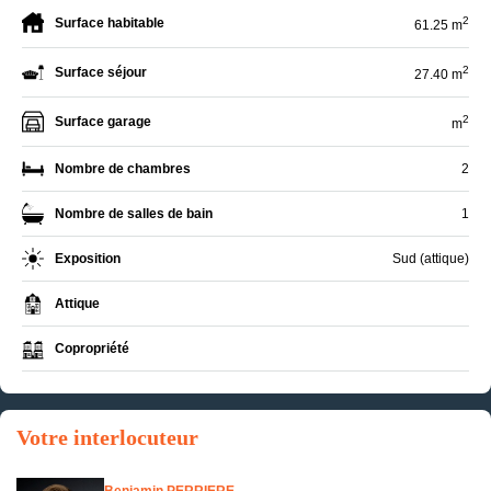
2
Surface habitable
61.25 m
2
Surface séjour
27.40 m
2
Surface garage
m
Nombre de chambres
2
Nombre de salles de bain
1
Exposition
Sud (attique)
Attique
Copropriété
Votre interlocuteur