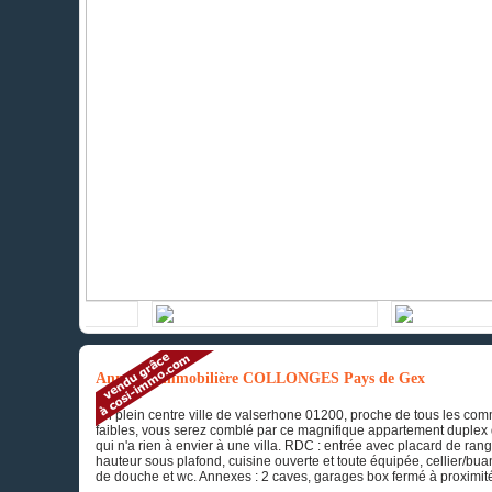
Annonce immobilière COLLONGES Pays de Gex
En plein centre ville de valserhone 01200, proche de tous les com
faibles, vous serez comblé par ce magnifique appartement duplex d
qui n'a rien à envier à une villa. RDC : entrée avec placard de ran
hauteur sous plafond, cuisine ouverte et toute équipée, cellier/bu
de douche et wc. Annexes : 2 caves, garages box fermé à proximité 