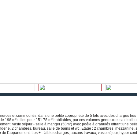
merces et commodités, dans une petite copropriété de 5 lots avec des charges très
e 198 m² utiles pour 151.78 m² habitables, par ces volumes génreux et sa distribut
gement, vaste séjour - salle à manger (58m²) avec poêle à granulés offrant une bell
anderie, 2 chambres, bureau, salle de bains et wc. Etage : 2 chambres, mezzanine, s
de l'appartement. Les + : faibles charges, aucuns travaux, vaste séjour, hyper cen