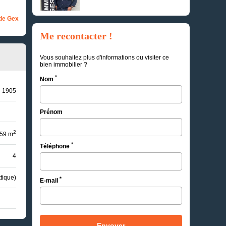
de Gex
Me recontacter !
Vous souhaitez plus d'informations ou visiter ce
bien immobilier ?
*
Nom
1905
Prénom
2
59 m
*
Téléphone
4
tique)
*
E-mail
Envoyer