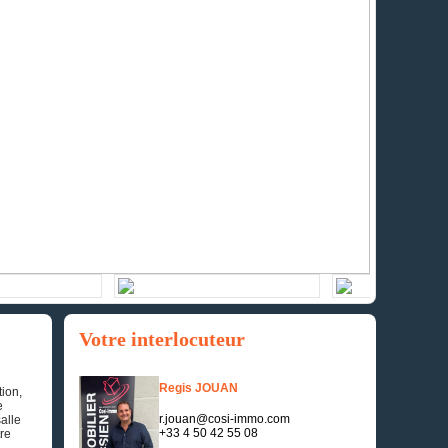
Votre interlocuteur
Regis JOUAN
ion,
e
r.jouan@cosi-immo.com
alle
+33 4 50 42 55 08
tre