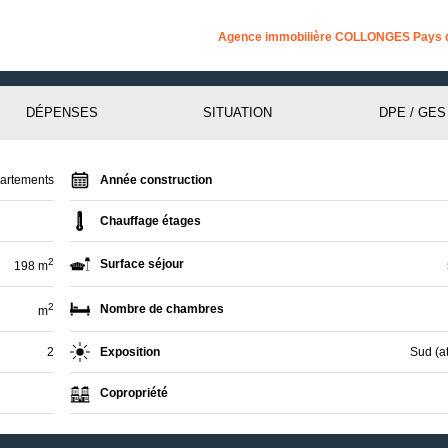
Agence immobilière COLLONGES Pays 
DÉPENSES
SITUATION
DPE / GES
artements
Année construction
Chauffage étages
2
Surface séjour
198 m
2
Nombre de chambres
m
2
Exposition
Sud (at
Copropriété