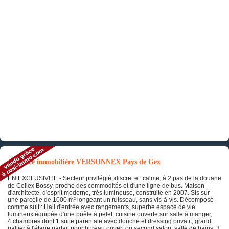
Annonce immobilière VERSONNEX Pays de Gex
EN EXCLUSIVITE - Secteur privilégié, discret et calme, à 2 pas de la douane
de Collex Bossy, proche des commodités et d'une ligne de bus. Maison
d'architecte, d'esprit moderne, très lumineuse, construite en 2007. Sis sur
une parcelle de 1000 m² longeant un ruisseau, sans vis-à-vis. Décomposé
comme suit : Hall d'entrée avec rangements, superbe espace de vie
lumineux équipée d'une poêle à pelet, cuisine ouverte sur salle à manger,
4 chambres dont 1 suite parentale avec douche et dressing privatif, grand
pallier à l'étage parfait pour bureau ouvert ou second salon, salle de bains, 3