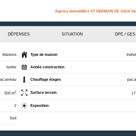
Agence immobilière ST GERMAIN DE JOUX Val
DÉPENSES
SITUATION
DPE / GES
Maisons
Type de maison
Indiv
Isolée
Année construction
ac:air/eau
Chauffage étages
pac:a
2
Surface terrain
500 m
17
2
Exposition
Sud