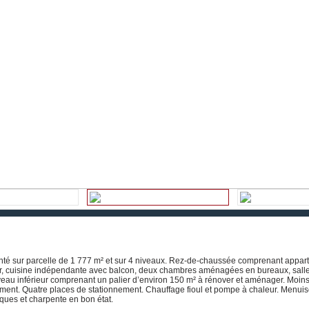
nté sur parcelle de 1 777 m² et sur 4 niveaux. Rez-de-chaussée comprenant appar
our, cuisine indépendante avec balcon, deux chambres aménagées en bureaux, sall
iveau inférieur comprenant un palier d’environ 150 m² à rénover et aménager. Moins
ment. Quatre places de stationnement. Chauffage fioul et pompe à chaleur. Menuis
ques et charpente en bon état.