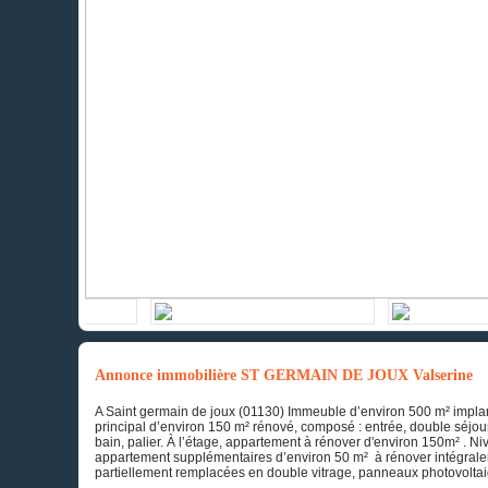
Annonce immobilière ST GERMAIN DE JOUX Valserine
A Saint germain de joux (01130) Immeuble d’environ 500 m² impla
principal d’environ 150 m² rénové, composé : entrée, double séj
bain, palier. À l’étage, appartement à rénover d'environ 150m² . N
appartement supplémentaires d’environ 50 m² à rénover intégrale
partiellement remplacées en double vitrage, panneaux photovoltai