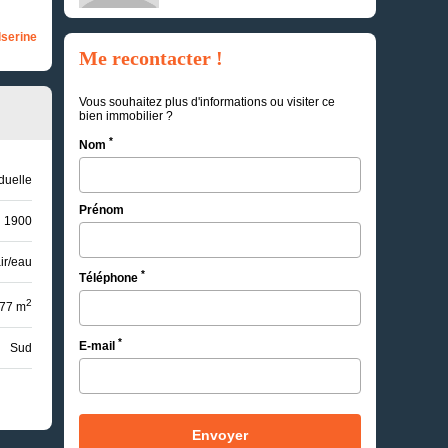
serine
Me recontacter !
Vous souhaitez plus d'informations ou visiter ce
bien immobilier ?
*
Nom
iduelle
Prénom
1900
ir/eau
*
Téléphone
2
77 m
*
E-mail
Sud
Envoyer