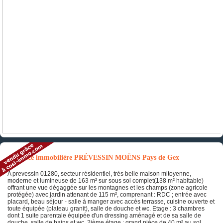
Annonce immobilière PRÉVESSIN MOËNS Pays de Gex
A prevessin 01280, secteur résidentiel, très belle maison mitoyenne,
moderne et lumineuse de 163 m² sur sous sol complet(138 m² habitable)
offrant une vue dégaggée sur les montagnes et les champs (zone agricole
protégée) avec jardin attenant de 115 m², comprenant : RDC ; entrée avec
placard, beau séjour - salle à manger avec accès terrasse, cuisine ouverte et
toute équipée (plateau granit), salle de douche et wc. Etage : 3 chambres
dont 1 suite parentale équipée d'un dressing aménagé et de sa salle de
douche, salle de bains et wc. 2ième étage : grand pièce de 40 m² au sol