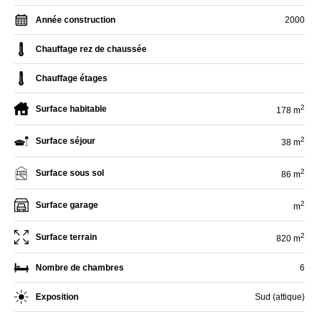
Année construction
2000
Chauffage rez de chaussée
Chauffage étages
2
Surface habitable
178 m
2
Surface séjour
38 m
2
Surface sous sol
86 m
2
Surface garage
m
2
Surface terrain
820 m
Nombre de chambres
6
Exposition
Sud (attique)