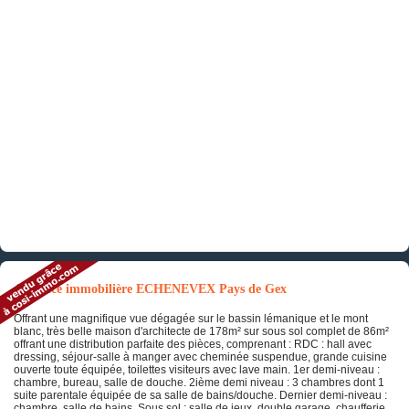
Annonce immobilière ECHENEVEX Pays de Gex
Offrant une magnifique vue dégagée sur le bassin lémanique et le mont
blanc, très belle maison d'architecte de 178m² sur sous sol complet de 86m²
offrant une distribution parfaite des pièces, comprenant : RDC : hall avec
dressing, séjour-salle à manger avec cheminée suspendue, grande cuisine
ouverte toute équipée, toilettes visiteurs avec lave main. 1er demi-niveau :
chambre, bureau, salle de douche. 2ième demi niveau : 3 chambres dont 1
suite parentale équipée de sa salle de bains/douche. Dernier demi-niveau :
chambre, salle de bains. Sous sol : salle de jeux, double garage, chaufferie,