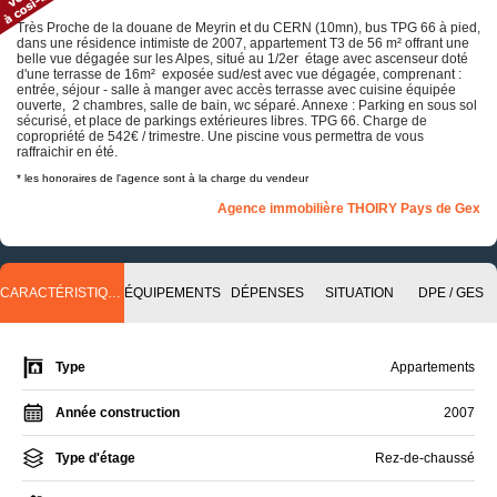
Très Proche de la douane de Meyrin et du CERN (10mn), bus TPG 66 à pied,
dans une résidence intimiste de 2007, appartement T3 de 56 m² offrant une
belle vue dégagée sur les Alpes, situé au 1/2er étage avec ascenseur doté
d'une terrasse de 16m² exposée sud/est avec vue dégagée, comprenant :
entrée, séjour - salle à manger avec accès terrasse avec cuisine équipée
ouverte, 2 chambres, salle de bain, wc séparé. Annexe : Parking en sous sol
sécurisé, et place de parkings extérieures libres. TPG 66. Charge de
copropriété de 542€ / trimestre. Une piscine vous permettra de vous
raffraichir en été.
* les honoraires de l'agence sont à la charge du vendeur
Agence immobilière THOIRY Pays de Gex
CARACTÉRISTIQUES
ÉQUIPEMENTS
DÉPENSES
SITUATION
DPE / GES
Type
Appartements
Année construction
2007
Type d'étage
Rez-de-chaussé