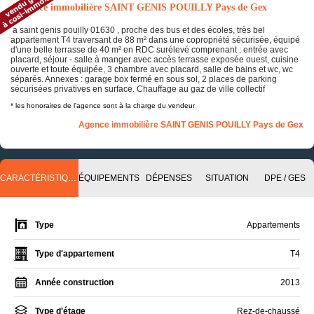
Annonce immobilière SAINT GENIS POUILLY Pays de Gex
a saint genis pouilly 01630 , proche des bus et des écoles, très bel
appartement T4 traversant de 88 m² dans une copropriété sécurisée, équipé
d'une belle terrasse de 40 m² en RDC surélevé comprenant : entrée avec
placard, séjour - salle à manger avec accès terrasse exposée ouest, cuisine
ouverte et toute équipée, 3 chambre avec placard, salle de bains et wc, wc
séparés. Annexes : garage box fermé en sous sol, 2 places de parking
sécurisées privatives en surface. Chauffage au gaz de ville collectif
* les honoraires de l'agence sont à la charge du vendeur
Agence immobilière SAINT GENIS POUILLY Pays de Gex
CARACTÉRISTIQUES
ÉQUIPEMENTS
DÉPENSES
SITUATION
DPE / GES
Type
Appartements
Type d'appartement
T4
Année construction
2013
Type d'étage
Rez-de-chaussé