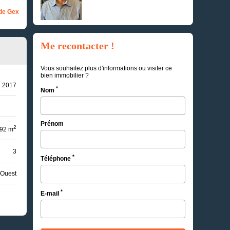
de Gex
Me recontacter !
Vous souhaitez plus d'informations ou visiter ce
bien immobilier ?
2017
*
Nom
Prénom
2
92 m
3
*
Téléphone
Ouest
*
E-mail