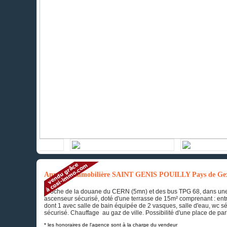
Annonce immobilière SAINT GENIS POUILLY Pays de Ge
Proche de la douane du CERN (5mn) et des bus TPG 68, dans une
ascenseur sécurisé, doté d'une terrasse de 15m² comprenant : ent
dont 1 avec salle de bain équipée de 2 vasques, salle d'eau, wc 
sécurisé. Chauffage au gaz de ville. Possibilité d'une place de pa
* les honoraires de l'agence sont à la charge du vendeur