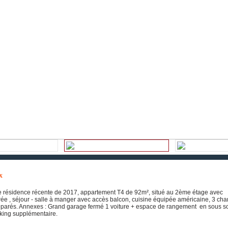
x
 résidence récente de 2017, appartement T4 de 92m², situé au 2ème étage avec
rée , séjour - salle à manger avec accès balcon, cuisine équipée américaine, 3 ch
séparés. Annexes : Grand garage fermé 1 voiture + espace de rangement en sous s
rking supplémentaire.