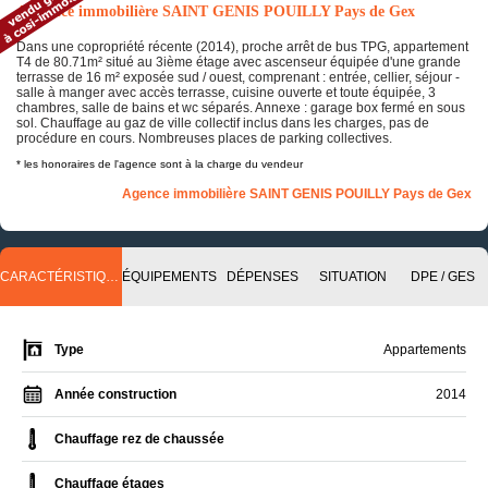
Annonce immobilière SAINT GENIS POUILLY Pays de Gex
Dans une copropriété récente (2014), proche arrêt de bus TPG, appartement
T4 de 80.71m² situé au 3ième étage avec ascenseur équipée d'une grande
terrasse de 16 m² exposée sud / ouest, comprenant : entrée, cellier, séjour -
salle à manger avec accès terrasse, cuisine ouverte et toute équipée, 3
chambres, salle de bains et wc séparés. Annexe : garage box fermé en sous
sol. Chauffage au gaz de ville collectif inclus dans les charges, pas de
procédure en cours. Nombreuses places de parking collectives.
* les honoraires de l'agence sont à la charge du vendeur
Agence immobilière SAINT GENIS POUILLY Pays de Gex
CARACTÉRISTIQUES
ÉQUIPEMENTS
DÉPENSES
SITUATION
DPE / GES
Type
Appartements
Année construction
2014
Chauffage rez de chaussée
Chauffage étages