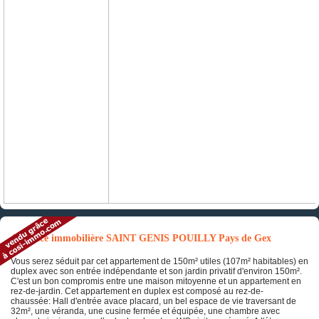
Annonce immobilière SAINT GENIS POUILLY Pays de Gex
Vous serez séduit par cet appartement de 150m² utiles (107m² habitables) en
duplex avec son entrée indépendante et son jardin privatif d'environ 150m².
C'est un bon compromis entre une maison mitoyenne et un appartement en
rez-de-jardin. Cet appartement en duplex est composé au rez-de-
chaussée: Hall d'entrée avace placard, un bel espace de vie traversant de
32m², une véranda, une cusine fermée et équipée, une chambre avec