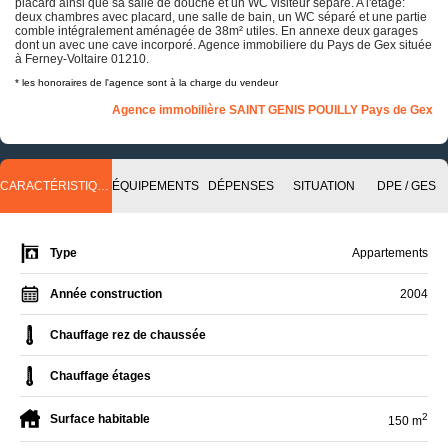
placard ainsi que sa salle de douche et un WC visiteur séparé. A l'étage:
deux chambres avec placard, une salle de bain, un WC séparé et une partie
comble intégralement aménagée de 38m² utiles. En annexe deux garages
dont un avec une cave incorporé. Agence immobiliere du Pays de Gex située
à Ferney-Voltaire 01210.
* les honoraires de l'agence sont à la charge du vendeur
Agence immobilière SAINT GENIS POUILLY Pays de Gex
CARACTÉRISTIQUES
ÉQUIPEMENTS
DÉPENSES
SITUATION
DPE / GES
Type
Appartements
Année construction
2004
Chauffage rez de chaussée
Chauffage étages
2
Surface habitable
150 m