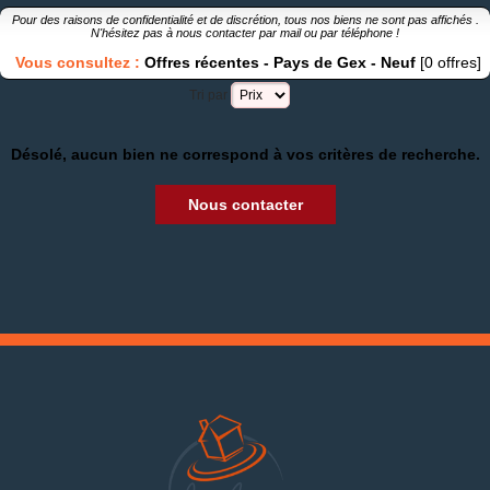
Pour des raisons de confidentialité et de discrétion, tous nos biens ne sont pas affichés .
N'hésitez pas à nous contacter par
mail
ou par
téléphone
!
Vous consultez :
Offres récentes
-
Pays de Gex
-
Neuf
[0 offres]
Tri par
Désolé, aucun bien ne correspond à vos critères de recherche.
Nous contacter