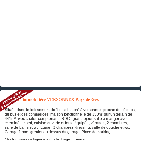
Annonce immobilière VERSONNEX Pays de Gex
Située dans le lotissement de "bois chatton" à versonnex, proche des écoles,
du bus et des commerces, maison fonctionnelle de 130m² sur un terrain de
441m² avec chalet, comprenant : RDC : grand éjour-salle à manger avec
cheminée insert, cuisine ouverte et toute équipée, véranda, 2 chambres,
salle de bains et wc. Etage : 2 chambres, dressing, salle de douche et wc.
Garage fermé, grenier au dessus du garage. Place de parking.
* les honoraires de l'agence sont à la charge du vendeur