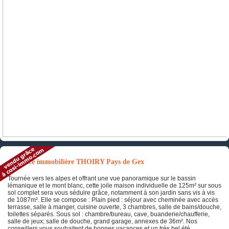
Annonce immobilière THOIRY Pays de Gex
Tournée vers les alpes et offrant une vue panoramique sur le bassin
lémanique et le mont blanc, cette joile maison individuelle de 125m² sur sous
sol complet sera vous séduire grâce, notamment à son jardin sans vis à vis
de 1087m². Elle se compose : Plain pied : séjour avec cheminée avec accès
terrasse, salle à manger, cuisine ouverte, 3 chambres, salle de bains/douche,
toilettes séparés. Sous sol : chambre/bureau, cave, buanderie/chaufferie,
salle de jeux; salle de douche, grand garage, annexes de 36m². Nos
conseillers vous souhaitent de bonnes vacances et un très bel été.