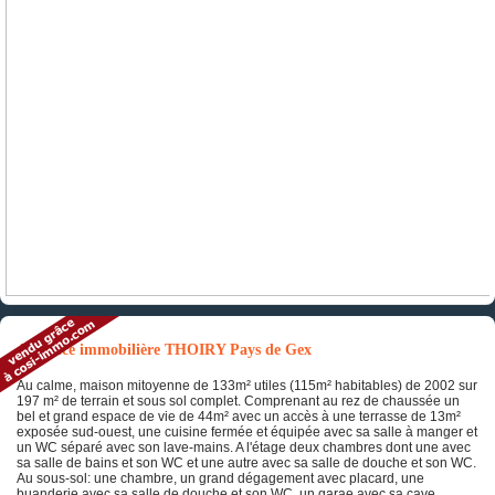
Annonce immobilière THOIRY Pays de Gex
Au calme, maison mitoyenne de 133m² utiles (115m² habitables) de 2002 sur
197 m² de terrain et sous sol complet. Comprenant au rez de chaussée un
bel et grand espace de vie de 44m² avec un accès à une terrasse de 13m²
exposée sud-ouest, une cuisine fermée et équipée avec sa salle à manger et
un WC séparé avec son lave-mains. A l'étage deux chambres dont une avec
sa salle de bains et son WC et une autre avec sa salle de douche et son WC.
Au sous-sol: une chambre, un grand dégagement avec placard, une
buanderie avec sa salle de douche et son WC, un garae avec sa cave.