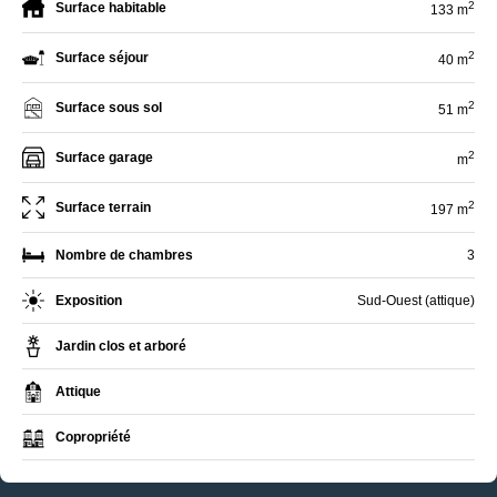
2
Surface habitable
133 m
2
Surface séjour
40 m
2
Surface sous sol
51 m
2
Surface garage
m
2
Surface terrain
197 m
Nombre de chambres
3
Exposition
Sud-Ouest (attique)
Jardin clos et arboré
Attique
Copropriété