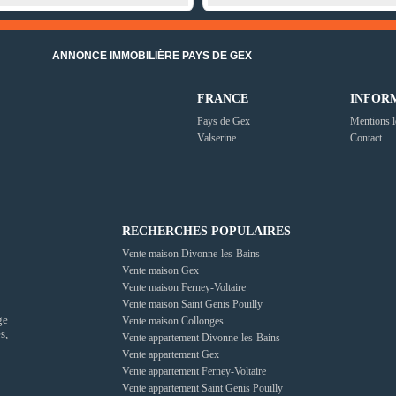
ANNONCE IMMOBILIÈRE PAYS DE GEX
FRANCE
INFOR
Pays de Gex
Mentions l
Valserine
Contact
RECHERCHES POPULAIRES
Vente maison Divonne-les-Bains
Vente maison Gex
Vente maison Ferney-Voltaire
Vente maison Saint Genis Pouilly
ge
Vente maison Collonges
s,
Vente appartement Divonne-les-Bains
Vente appartement Gex
Vente appartement Ferney-Voltaire
Vente appartement Saint Genis Pouilly