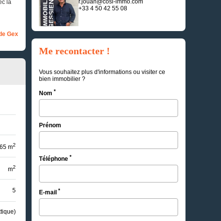
r.jouan@cosi-immo.com
ec la
+33 4 50 42 55 08
de Gex
Me recontacter !
Vous souhaitez plus d'informations ou visiter ce
bien immobilier ?
*
Nom
Prénom
2
65 m
*
Téléphone
2
m
5
*
E-mail
tique)