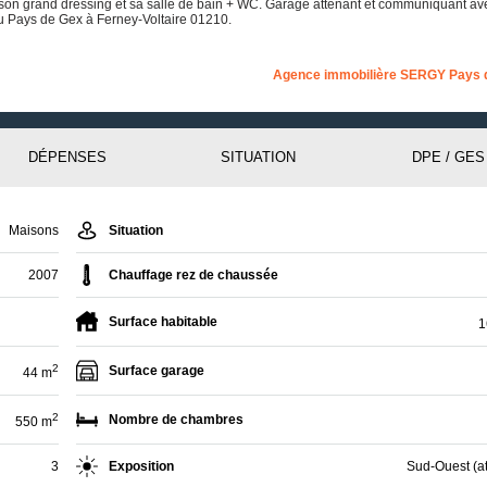
son grand dressing et sa salle de bain + WC. Garage attenant et communiquant av
u Pays de Gex à Ferney-Voltaire 01210.
Agence immobilière SERGY Pays 
DÉPENSES
SITUATION
DPE / GES
Maisons
Situation
2007
Chauffage rez de chaussée
Surface habitable
1
2
Surface garage
44 m
2
Nombre de chambres
550 m
3
Exposition
Sud-Ouest (at