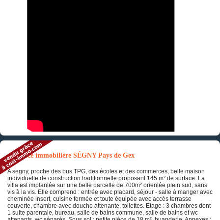
Annonce immobilière SÉGNY Pays de Gex
A segny, proche des bus TPG, des écoles et des commerces, belle maison
individuelle de construction traditionnelle proposant 145 m² de surface. La
villa est implantée sur une belle parcelle de 700m² orientée plein sud, sans
vis à la vis. Elle comprend : entrée avec placard, séjour - salle à manger avec
cheminée insert, cuisine fermée et toute équipée avec accès terrasse
couverte, chambre avec douche attenante, toilettes. Etage : 3 chambres dont
1 suite parentale, bureau, salle de bains commune, salle de bains et wc
attenants, wc séparés. Sous sol : petite pièce de 18 m², buanderie. Annexes :