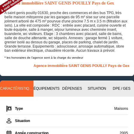
Annonce immobilière SAINT GENIS POUILLY Pays de Gex
A saint genis pouilly 01630, proche des commerces et des bus TPG, très
belle maison mitoyenne par les garages de 95 m² sise sur une parcelle
joliment arboré de 475 m² pourvue d'une piscine 7.5 m x 3.5 m (flitration aux
sels). La ville est composée : RDC : entrée avec placard, cuisine ouverte et
toute équipée, salle à manger, séjour lumineux avec cheminée insert,
buanderie, wc visiteurs. Etage : 3 chambres avec placard, salle de bains,
salle de douche attenante, wc séparés. Annexes : garage fermé 1 voiture,
grenier isolé au dessus du garage, places de parking, chalet de jardin.
Grande terrasse. Equipements : adoucisseur, arrosage automatique, store
ban extérieur électrique, chaudière récente. Aucun travaux à prévoir.
* les honoraires de l'agence sont à la charge du vendeur
Agence immobilière SAINT GENIS POUILLY Pays de Gex
CARACTÉRISTIQUES
ÉQUIPEMENTS
DÉPENSES
SITUATION
DPE / GES
Type
Maisons
Situation
Année construction
2005