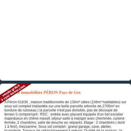
Annonce immobilière PÉRON Pays de Gex
A Péron 01630 , maison traditionnelle de 130m² utiles (108m² habitables) sur
sous sol complet implantée sur une belle parcelle arborée de 2700m² en
bordure de ruisseau ( la parcelle n'est pas divisible, pas de découpe de
terrain !) comprenant : RDC : entrée avec placard équipée d'un bel escalier
majestueux en chêne massif, séjour-salle à manger avec cheminée, cuisine
fermée, 2 chambres, salle de douche wc séparés. Etage : 2 chambres ( dont
1 à finir), mezzanine. Sous sol complet : grand garage, cave, atelier,
buanderie. Travaux de rafraichissement à prévoir. Qualité de la maison : la