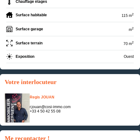
Chauffage étages
2
Surface habitable
115 m
2
Surface garage
m
2
Surface terrain
70 m
Exposition
Ouest
Votre interlocuteur
Regis JOUAN
r.jouan@cosi-immo.com
+33 4 50 42 55 08
Me recontacter !