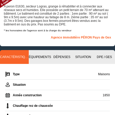
A peron 01630, secteur Logras, grange à réhabiliter et à connecter aux
réseaux secs et humides. Elle possède un petit terrain de 70 m² attenant au
bâtiment. Le batiment est constitué de 2 parties : 1ere partie : 90 m² au sol (
9m x 9.5m) avec une hauteur au faitage de 8 m. 2ième partie : 35 m² au sol
(3.7m x 9.5m). Des garages box fermés pourront êtres vendus avec la
batiment en sus du prix. Pas soumis au DPE.
* les honoraires de l'agence sont à la charge du vendeur
Agence immobilière PÉRON Pays de Gex
CARACTÉRISTIQUES
ÉQUIPEMENTS
DÉPENSES
SITUATION
DPE / GES
Type
Maisons
Situation
Année construction
1850
Chauffage rez de chaussée