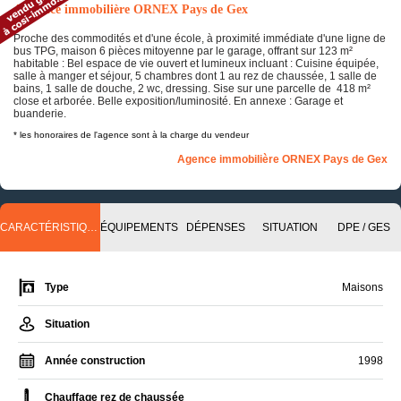
Annonce immobilière ORNEX Pays de Gex
Proche des commodités et d'une école, à proximité immédiate d'une ligne de
bus TPG, maison 6 pièces mitoyenne par le garage, offrant sur 123 m²
habitable : Bel espace de vie ouvert et lumineux incluant : Cuisine équipée,
salle à manger et séjour, 5 chambres dont 1 au rez de chaussée, 1 salle de
bains, 1 salle de douche, 2 wc, dressing. Sise sur une parcelle de 418 m²
close et arborée. Belle exposition/luminosité. En annexe : Garage et
buanderie.
* les honoraires de l'agence sont à la charge du vendeur
Agence immobilière ORNEX Pays de Gex
CARACTÉRISTIQUES
ÉQUIPEMENTS
DÉPENSES
SITUATION
DPE / GES
Type
Maisons
Situation
Année construction
1998
Chauffage rez de chaussée