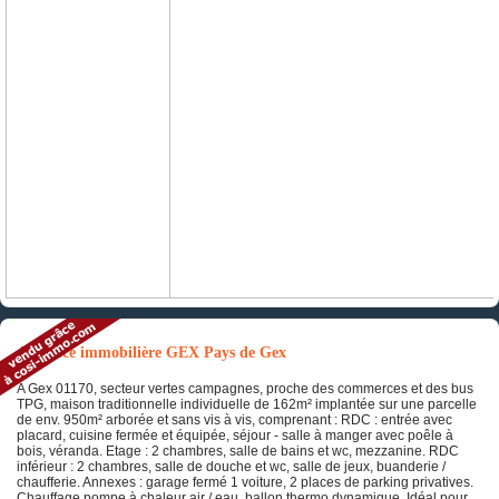
Annonce immobilière GEX Pays de Gex
A Gex 01170, secteur vertes campagnes, proche des commerces et des bus
TPG, maison traditionnelle individuelle de 162m² implantée sur une parcelle
de env. 950m² arborée et sans vis à vis, comprenant : RDC : entrée avec
placard, cuisine fermée et équipée, séjour - salle à manger avec poêle à
bois, véranda. Etage : 2 chambres, salle de bains et wc, mezzanine. RDC
inférieur : 2 chambres, salle de douche et wc, salle de jeux, buanderie /
chaufferie. Annexes : garage fermé 1 voiture, 2 places de parking privatives.
Chauffage pompe à chaleur air / eau, ballon thermo dynamique. Idéal pour