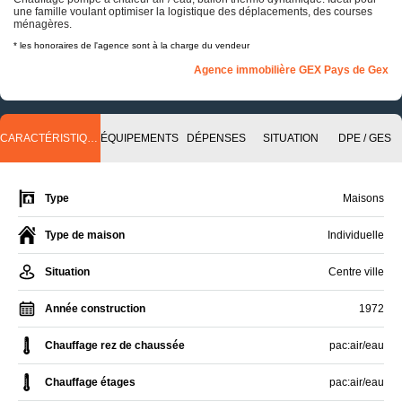
une famille voulant optimiser la logistique des déplacements, des courses
ménagères.
* les honoraires de l'agence sont à la charge du vendeur
Agence immobilière GEX Pays de Gex
CARACTÉRISTIQUES
ÉQUIPEMENTS
DÉPENSES
SITUATION
DPE / GES
Type
Maisons
Type de maison
Individuelle
Situation
Centre ville
Année construction
1972
Chauffage rez de chaussée
pac:air/eau
Chauffage étages
pac:air/eau