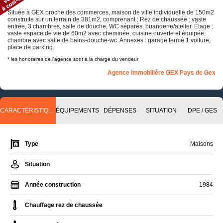
Située à GEX proche des commerces, maison de ville individuelle de 150m2
construite sur un terrain de 381m2, comprenant : Rez de chaussée : vaste
entrée, 3 chambres, salle de douche, WC séparés, buanderie/atelier. Étage :
vaste espace de vie de 60m2 avec cheminée, cuisine ouverte et équipée,
chambre avec salle de bains-douche-wc. Annexes : garage fermé 1 voiture,
place de parking.
* les honoraires de l'agence sont à la charge du vendeur
Agence immobilière GEX Pays de Gex
CARACTÉRISTIQUES
ÉQUIPEMENTS
DÉPENSES
SITUATION
DPE / GES
Type
Maisons
Situation
Année construction
1984
Chauffage rez de chaussée