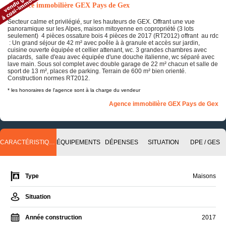
Annonce immobilière GEX Pays de Gex
Secteur calme et privilégié, sur les hauteurs de GEX. Offrant une vue
panoramique sur les Alpes, maison mitoyenne en copropriété (3 lots
seulement) 4 pièces ossature bois 4 pièces de 2017 (RT2012) offrant au rdc
: Un grand séjour de 42 m² avec poêle à à granule et accès sur jardin,
cuisine ouverte équipée et cellier attenant, wc. 3 grandes chambres avec
placards, salle d'eau avec équipée d'une douche italienne, wc séparé avec
lave main. Sous sol complet avec double garage de 22 m² chacun et salle de
sport de 13 m², places de parking. Terrain de 600 m² bien orienté.
Construction normes RT2012.
* les honoraires de l'agence sont à la charge du vendeur
Agence immobilière GEX Pays de Gex
CARACTÉRISTIQUES
ÉQUIPEMENTS
DÉPENSES
SITUATION
DPE / GES
Type
Maisons
Situation
Année construction
2017