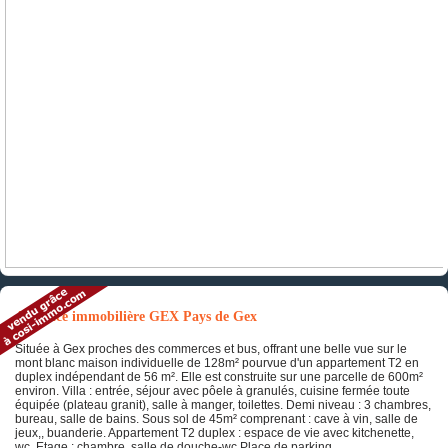
Annonce immobilière GEX Pays de Gex
Située à Gex proches des commerces et bus, offrant une belle vue sur le
mont blanc maison individuelle de 128m² pourvue d'un appartement T2 en
duplex indépendant de 56 m². Elle est construite sur une parcelle de 600m²
environ. Villa : entrée, séjour avec pôele à granulés, cuisine fermée toute
équipée (plateau granit), salle à manger, toilettes. Demi niveau : 3 chambres,
bureau, salle de bains. Sous sol de 45m² comprenant : cave à vin, salle de
jeux,, buanderie. Appartement T2 duplex : espace de vie avec kitchenette,
wc. Etage : chambre, salle de douche-wc.Place de parking