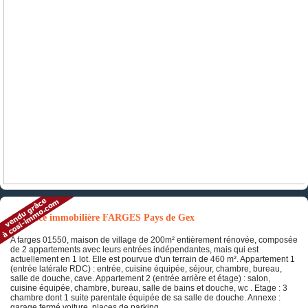
Annonce immobilière FARGES Pays de Gex
A farges 01550, maison de village de 200m² entièrement rénovée, composée
de 2 appartements avec leurs entrées indépendantes, mais qui est
actuellement en 1 lot. Elle est pourvue d'un terrain de 460 m². Appartement 1
(entrée latérale RDC) : entrée, cuisine équipée, séjour, chambre, bureau,
salle de douche, cave. Appartement 2 (entrée arrière et étage) : salon,
cuisine équipée, chambre, bureau, salle de bains et douche, wc . Etage : 3
chambre dont 1 suite parentale équipée de sa salle de douche. Annexe :
garage fermé voiture, places de parking.