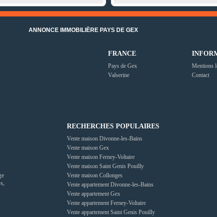
ANNONCE IMMOBILIÈRE PAYS DE GEX
FRANCE
INFOR
Pays de Gex
Mentions l
Valserine
Contact
RECHERCHES POPULAIRES
Vente maison Divonne-les-Bains
Vente maison Gex
Vente maison Ferney-Voltaire
Vente maison Saint Genis Pouilly
ge
Vente maison Collonges
s,
Vente appartement Divonne-les-Bains
Vente appartement Gex
Vente appartement Ferney-Voltaire
Vente appartement Saint Genis Pouilly