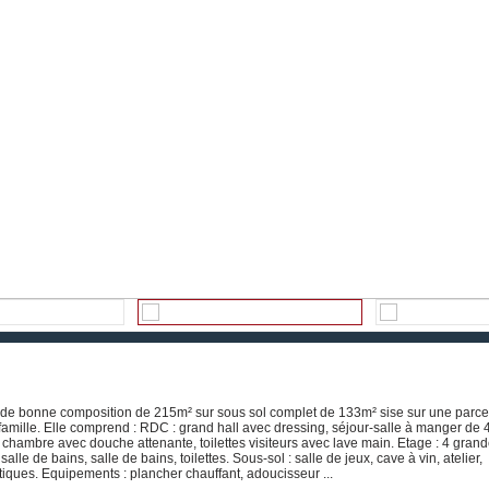
son de bonne composition de 215m² sur sous sol complet de 133m² sise sur une parce
 famille. Elle comprend : RDC : grand hall avec dressing, séjour-salle à manger de
 chambre avec douche attenante, toilettes visiteurs avec lave main. Etage : 4 gran
e de bains, salle de bains, toilettes. Sous-sol : salle de jeux, cave à vin, atelier,
ques. Equipements : plancher chauffant, adoucisseur ...