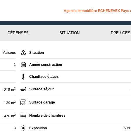
Agence immobilière ECHENEVEX Pays 
DÉPENSES
SITUATION
DPE / GES
Maisons
Situation
1
Année construction
Chauffage étages
2
Surface séjour
215 m
2
Surface garage
139 m
2
Nombre de chambres
1470 m
3
Exposition
Sud-