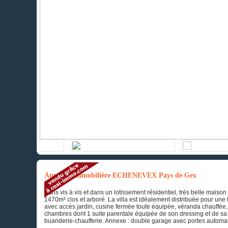
Annonce immobilière ECHENEVEX Pays de Gex
Sans vis à vis et dans un lotissement résidentiel, très belle mai
1470m² clos et arboré. La villa est idéalement distribuée pour une
avec accès jardin, cusine fermée toute équipée, véranda chauffée,
chambres dont 1 suite parentale équipée de son dressing et de sa sall
buanderie-chaufferie. Annexe : double garage avec portes automati