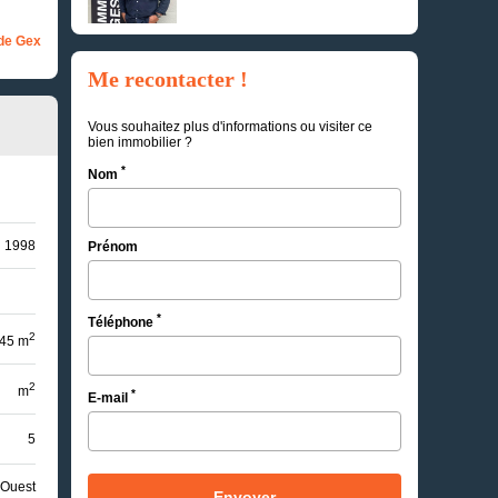
de Gex
Me recontacter !
Vous souhaitez plus d'informations ou visiter ce
bien immobilier ?
*
Nom
1998
Prénom
*
Téléphone
2
45 m
2
m
*
E-mail
5
Ouest
Envoyer