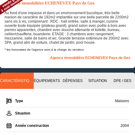
Annonce immobilière ECHENEVEX Pays de Gex
Au fond d'une impasse et dans un environnement bucolique, très belle
maison de caractère de 192m2 implantée sur une belle parcelle de 2200m2
sans vis à vis, comprenant : RDC : hall entrée, salle à manger, cuisine
ouverte toute équipée (plateau granit), grand salon avec poêle à bois avec
pierres apparentes, chambre avec douche attenante et toilette, bureau,
cellier/chaufferie, buanderie. ETAGE : 3 chambres avec rangement,
mezzanine, salle de bains et wc. Grande terrasse extérieure de 200m2 avec
SPA, grand abri de voiture, chalet de jardin, pool house.
* les honoraires de l'agence sont à la charge du vendeur
Agence immobilière ECHENEVEX Pays de Gex
CARACTÉRISTIQUES
ÉQUIPEMENTS
DÉPENSES
SITUATION
DPE / GES
Type
Maisons
Situation
Année construction
2004