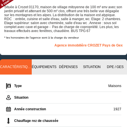
Située à Crozet 01170, maison de village mitoyenne de 100 m² env avec son
jardin privatif et attenant de 500 m² clos, offrant une trés belle vue dégagée
sur les montagnes et les alpes. La distribution de la maison est atypique.
RDC : entrée, cuisine et salle d'eau, salle à manger, wc. Etage: 2 chambres.
Etage supérieur: salon avec cheminée, salle d'eau wc . Annexe : sous sol
complet avec cave et garage - Pas de charge de copropriété. Les plus; les
travaux effectués avec fenêtres, chaudière. BUS TPG 67
* les honoraires de l'agence sont à la charge du vendeur
Agence immobilière CROZET Pays de Gex
CARACTÉRISTIQUES
ÉQUIPEMENTS
DÉPENSES
SITUATION
DPE / GES
Type
Maisons
Situation
Année construction
1927
Chauffage rez de chaussée