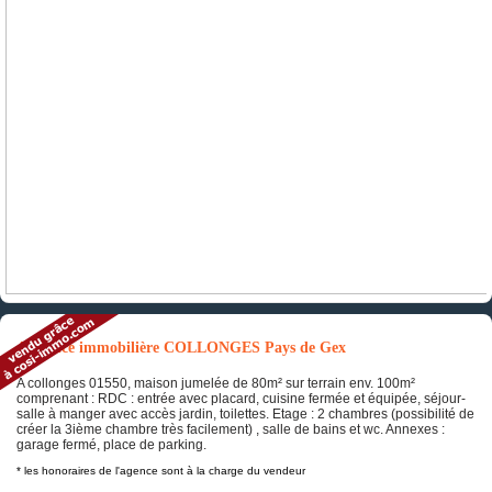
Annonce immobilière COLLONGES Pays de Gex
A collonges 01550, maison jumelée de 80m² sur terrain env. 100m²
comprenant : RDC : entrée avec placard, cuisine fermée et équipée, séjour-
salle à manger avec accès jardin, toilettes. Etage : 2 chambres (possibilité de
créer la 3ième chambre très facilement) , salle de bains et wc. Annexes :
garage fermé, place de parking.
* les honoraires de l'agence sont à la charge du vendeur