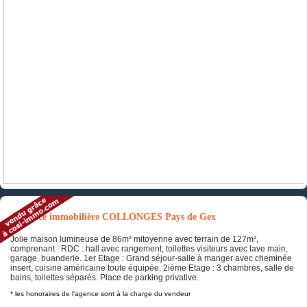
Annonce immobilière COLLONGES Pays de Gex
Jolie maison lumineuse de 86m² mitoyenne avec terrain de 127m²,
comprenant : RDC : hall avec rangement, toilettes visiteurs avec lave main,
garage, buanderie. 1er Etage : Grand séjour-salle à manger avec cheminée
insert, cuisine américaine toute équipée. 2ième Etage : 3 chambres, salle de
bains, toilettes séparés. Place de parking privative.
* les honoraires de l'agence sont à la charge du vendeur