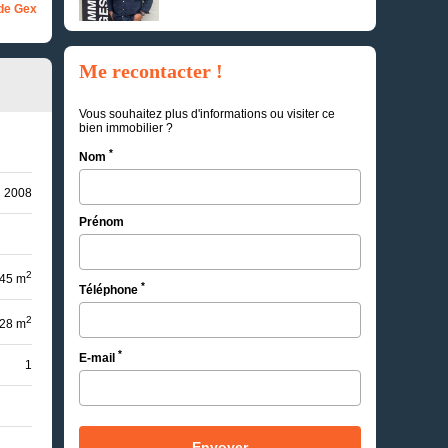
de Gex
Me recontacter !
Vous souhaitez plus d'informations ou visiter ce
bien immobilier ?
*
Nom
2008
Prénom
2
45 m
*
Téléphone
2
28 m
*
E-mail
1
Envoyer