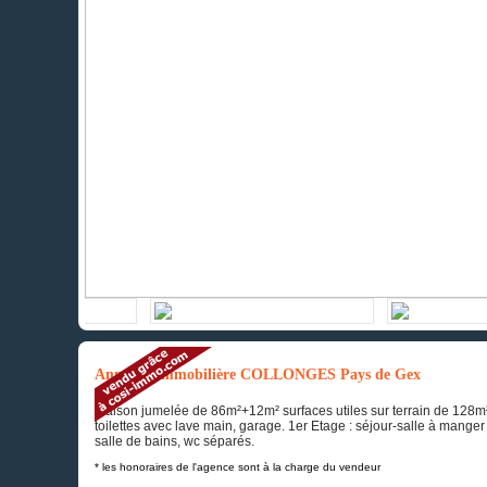
Annonce immobilière COLLONGES Pays de Gex
Maison jumelée de 86m²+12m² surfaces utiles sur terrain de 128m
toilettes avec lave main, garage. 1er Etage : séjour-salle à manger
salle de bains, wc séparés.
* les honoraires de l'agence sont à la charge du vendeur