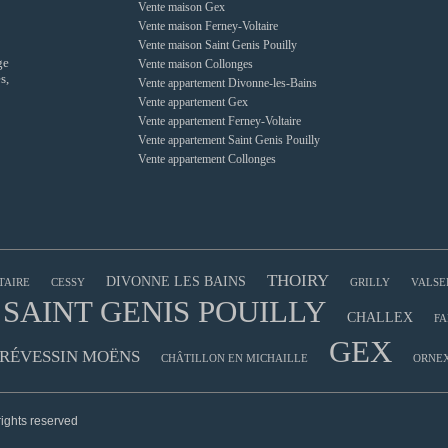
Vente maison Gex
Vente maison Ferney-Voltaire
Vente maison Saint Genis Pouilly
ge
Vente maison Collonges
s,
Vente appartement Divonne-les-Bains
Vente appartement Gex
Vente appartement Ferney-Voltaire
Vente appartement Saint Genis Pouilly
Vente appartement Collonges
THOIRY
DIVONNE LES BAINS
TAIRE
CESSY
GRILLY
VALSE
SAINT GENIS POUILLY
CHALLEX
FA
GEX
RÉVESSIN MOËNS
CHÂTILLON EN MICHAILLE
ORNE
rights reserved