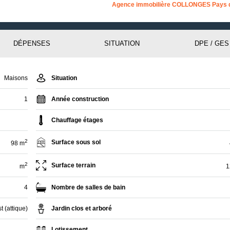
Agence immobilière COLLONGES Pays 
DÉPENSES
SITUATION
DPE / GES
Maisons
Situation
1
Année construction
Chauffage étages
2
Surface sous sol
98 m
2
Surface terrain
m
1
4
Nombre de salles de bain
t (attique)
Jardin clos et arboré
Lotissement