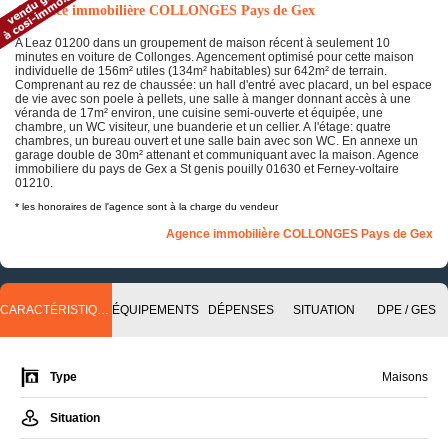
Annonce immobilière COLLONGES Pays de Gex
A Leaz 01200 dans un groupement de maison récent à seulement 10
minutes en voiture de Collonges. Agencement optimisé pour cette maison
individuelle de 156m² utiles (134m² habitables) sur 642m² de terrain.
Comprenant au rez de chaussée: un hall d'entré avec placard, un bel espace
de vie avec son poele à pellets, une salle à manger donnant accès à une
véranda de 17m² environ, une cuisine semi-ouverte et équipée, une
chambre, un WC visiteur, une buanderie et un cellier. A l'étage: quatre
chambres, un bureau ouvert et une salle bain avec son WC. En annexe un
garage double de 30m² attenant et communiquant avec la maison. Agence
immobiliere du pays de Gex a St genis pouilly 01630 et Ferney-voltaire
01210.
* les honoraires de l'agence sont à la charge du vendeur
Agence immobilière COLLONGES Pays de Gex
CARACTÉRISTIQUES
ÉQUIPEMENTS
DÉPENSES
SITUATION
DPE / GES
Type
Maisons
Situation