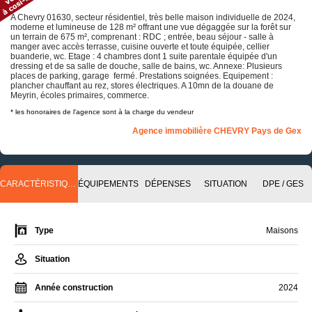
A Chevry 01630, secteur résidentiel, très belle maison individuelle de 2024,
moderne et lumineuse de 128 m² offrant une vue dégaggée sur la forêt sur
un terrain de 675 m², comprenant : RDC ; entrée, beau séjour - salle à
manger avec accès terrasse, cuisine ouverte et toute équipée, cellier
buanderie, wc. Etage : 4 chambres dont 1 suite parentale équipée d'un
dressing et de sa salle de douche, salle de bains, wc. Annexe: Plusieurs
places de parking, garage fermé. Prestations soignées. Equipement :
plancher chauffant au rez, stores électriques. A 10mn de la douane de
Meyrin, écoles primaires, commerce.
* les honoraires de l'agence sont à la charge du vendeur
Agence immobilière CHEVRY Pays de Gex
CARACTÉRISTIQUES
ÉQUIPEMENTS
DÉPENSES
SITUATION
DPE / GES
Type
Maisons
Situation
Année construction
2024