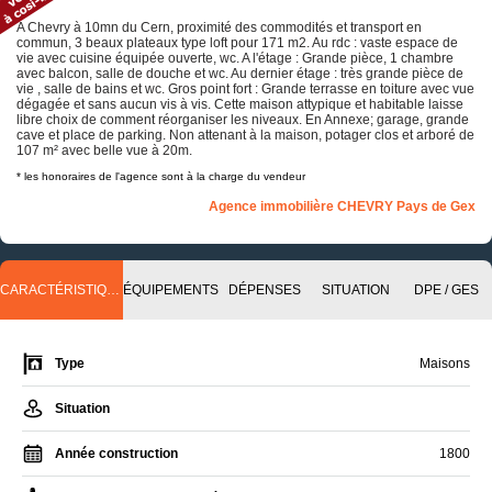
A Chevry à 10mn du Cern, proximité des commodités et transport en
commun, 3 beaux plateaux type loft pour 171 m2. Au rdc : vaste espace de
vie avec cuisine équipée ouverte, wc. A l'étage : Grande pièce, 1 chambre
avec balcon, salle de douche et wc. Au dernier étage : très grande pièce de
vie , salle de bains et wc. Gros point fort : Grande terrasse en toiture avec vue
dégagée et sans aucun vis à vis. Cette maison attypique et habitable laisse
libre choix de comment réorganiser les niveaux. En Annexe; garage, grande
cave et place de parking. Non attenant à la maison, potager clos et arboré de
107 m² avec belle vue à 20m.
* les honoraires de l'agence sont à la charge du vendeur
Agence immobilière CHEVRY Pays de Gex
CARACTÉRISTIQUES
ÉQUIPEMENTS
DÉPENSES
SITUATION
DPE / GES
Type
Maisons
Situation
Année construction
1800