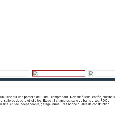
0m² sise sur une parcelle de 810m², comprenant : Rez supérieur : entrée, cuisine 
, salle de douche et toilettes. Etage : 3 chambres, salle de bains et wc. RDC :
isine, entrée indépendante, garage fermé. Très bonne qualité de construction.