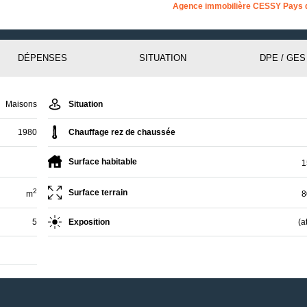
Agence immobilière CESSY Pays 
DÉPENSES
SITUATION
DPE / GES
Maisons
Situation
1980
Chauffage rez de chaussée
Surface habitable
1
2
Surface terrain
m
8
5
Exposition
(a