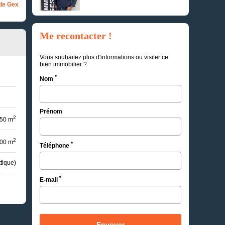
de Gex
Me recontacter !
Vous souhaitez plus d'informations ou visiter ce
bien immobilier ?
*
Nom
Prénom
2
50 m
2
00 m
*
Téléphone
ttique)
*
E-mail
Envoyer