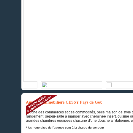
Annonce immobilière CESSY Pays de Gex
Proche des commerces et des commodités, belle maison de style 
rangement, séjour-salle à manger avec cheminée insert, cuisine ouv
grandes chambres équipées chacune d'une douche à l'italienne, w
* les honoraires de l'agence sont à la charge du vendeur