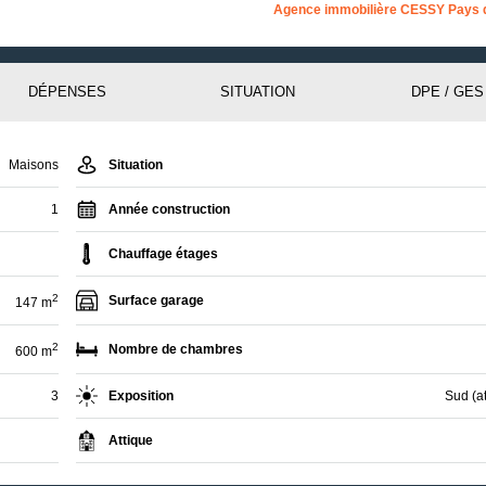
Agence immobilière CESSY Pays 
DÉPENSES
SITUATION
DPE / GES
Maisons
Situation
1
Année construction
Chauffage étages
2
Surface garage
147 m
2
Nombre de chambres
600 m
3
Exposition
Sud (at
Attique