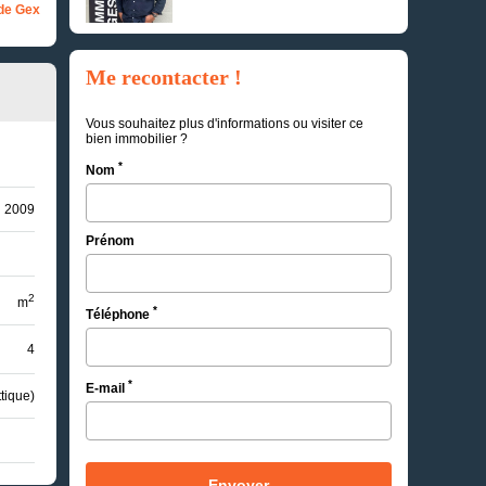
de Gex
Me recontacter !
Vous souhaitez plus d'informations ou visiter ce
bien immobilier ?
*
Nom
2009
Prénom
2
m
*
Téléphone
4
*
E-mail
tique)
Envoyer