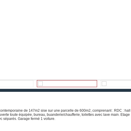
contemporaine de 147m2 sise sur une parcelle de 600m2, comprenant : RDC : hall
erte toute équipée, bureau, buanderie/chaufferie, toilettes avec lave main. Etage 
c séparés. Garage fermé 1 voiture.