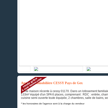
Annonce immobilière CESSY Pays de Gex
Vente maison récente à cessy 01170. Dans un lotissement familiale
133m² équipé d'un SPA 6 places, comprenant : RDC : entrée, chamb
cuisine semi ouverte toute équipée, 2 chambres, salle de bains, w
* les honoraires de l'agence sont à la charge du vendeur