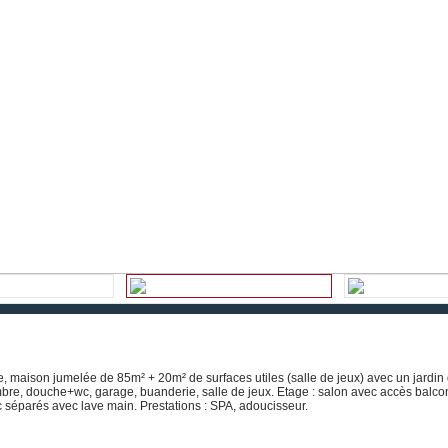
, maison jumelée de 85m² + 20m² de surfaces utiles (salle de jeux) avec un jardin
re, douche+wc, garage, buanderie, salle de jeux. Etage : salon avec accès balco
c séparés avec lave main. Prestations : SPA, adoucisseur.