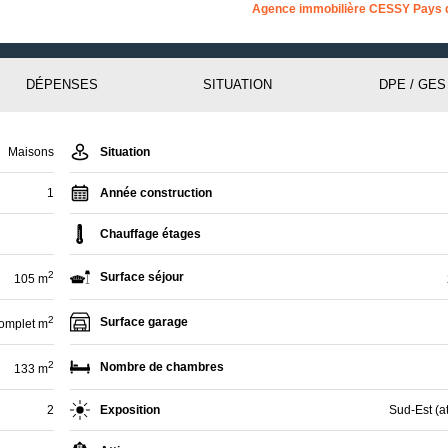
Agence immobilière CESSY Pays 
DÉPENSES
SITUATION
DPE / GES
Maisons
Situation
1
Année construction
Chauffage étages
2
Surface séjour
105 m
2
Surface garage
omplet m
2
Nombre de chambres
133 m
2
Exposition
Sud-Est (at