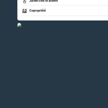
Jardin clos et arboré
Copropriété