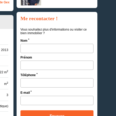
de Gex
Me recontacter !
Vous souhaitez plus d'informations ou visiter ce
bien immobilier ?
*
Nom
2013
Prénom
2
22 m
*
Téléphone
2
m
*
E-mail
3
tique)
Envoyer