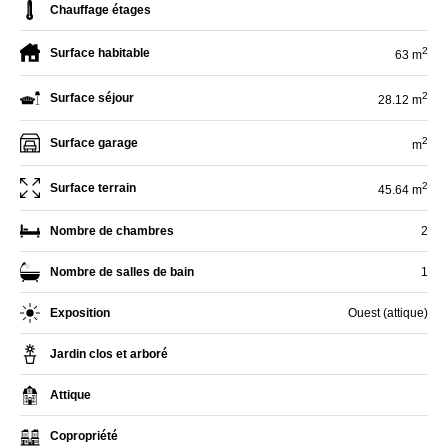
Chauffage étages
2
Surface habitable
63 m
2
Surface séjour
28.12 m
2
Surface garage
m
2
Surface terrain
45.64 m
Nombre de chambres
2
Nombre de salles de bain
1
Exposition
Ouest (attique)
Jardin clos et arboré
Attique
Copropriété