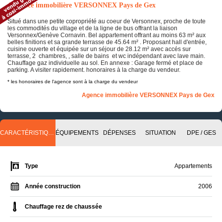
Annonce immobilière VERSONNEX Pays de Gex
Situé dans une petite copropriété au coeur de Versonnex, proche de toute
les commodités du village et de la ligne de bus offrant la liaison
Versonnex/Genève Cornavin. Bel appartement offrant au moins 63 m² aux
belles finitions et sa grande terrasse de 45.64 m² . Proposant hall d'entrée,
cuisine ouverte et équipée sur un séjour de 28.12 m² avec accés sur
terrasse, 2 chambres, , salle de bains et wc indépendant avec lave main.
Chauffage gaz individuelle au sol. En annexe : Garage fermé et place de
parking. A visiter rapidement. honoraires à la charge du vendeur.
* les honoraires de l'agence sont à la charge du vendeur
Agence immobilière VERSONNEX Pays de Gex
CARACTÉRISTIQUES
ÉQUIPEMENTS
DÉPENSES
SITUATION
DPE / GES
Type
Appartements
Année construction
2006
Chauffage rez de chaussée