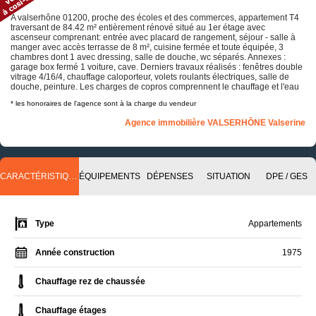
A valserhône 01200, proche des écoles et des commerces, appartement T4
traversant de 84.42 m² entièrement rénové situé au 1er étage avec
ascenseur comprenant: entrée avec placard de rangement, séjour - salle à
manger avec accès terrasse de 8 m², cuisine fermée et toute équipée, 3
chambres dont 1 avec dressing, salle de douche, wc séparés. Annexes :
garage box fermé 1 voiture, cave. Derniers travaux réalisés : fenêtres double
vitrage 4/16/4, chauffage caloporteur, volets roulants électriques, salle de
douche, peinture. Les charges de copros comprennent le chauffage et l'eau
* les honoraires de l'agence sont à la charge du vendeur
Agence immobilière VALSERHÔNE Valserine
CARACTÉRISTIQUES
ÉQUIPEMENTS
DÉPENSES
SITUATION
DPE / GES
Type
Appartements
Année construction
1975
Chauffage rez de chaussée
Chauffage étages