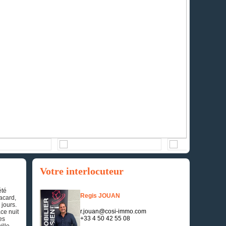
Votre interlocuteur
été
Regis JOUAN
acard,
 jours.
r.jouan@cosi-immo.com
ce nuit
+33 4 50 42 55 08
es
ille