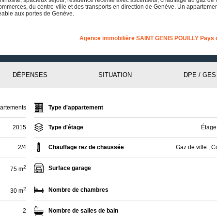
ommerces, du centre-ville et des transports en direction de Genève. Un apparteme
gréable aux portes de Genève.
Agence immobilière SAINT GENIS POUILLY Pays 
DÉPENSES
SITUATION
DPE / GES
artements
Type d'appartement
2015
Type d'étage
Étage
2/4
Chauffage rez de chaussée
Gaz de ville , Co
2
Surface garage
75 m
2
Nombre de chambres
30 m
2
Nombre de salles de bain