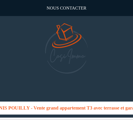
NOUS CONTACTER
S POUILLY - Vente grand appartement T3 avec terrasse et gar