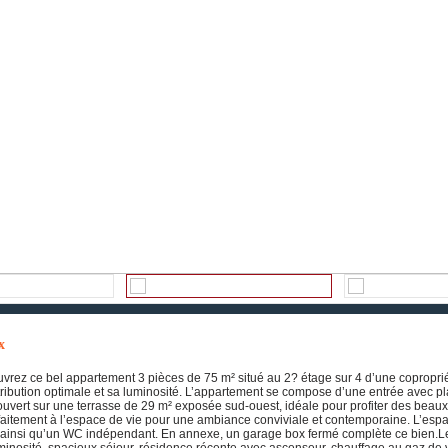
x
ouvrez ce bel appartement 3 pièces de 75 m² situé au 2? étage sur 4 d’une copropri
tribution optimale et sa luminosité. L’appartement se compose d’une entrée avec pl
uvert sur une terrasse de 29 m² exposée sud-ouest, idéale pour profiter des beaux
faitement à l’espace de vie pour une ambiance conviviale et contemporaine. L’espa
 ainsi qu’un WC indépendant. En annexe, un garage box fermé complète ce bien.L
minosité, spacieux séjour, résidence récente avec ascenseur, chauffage au gaz de v