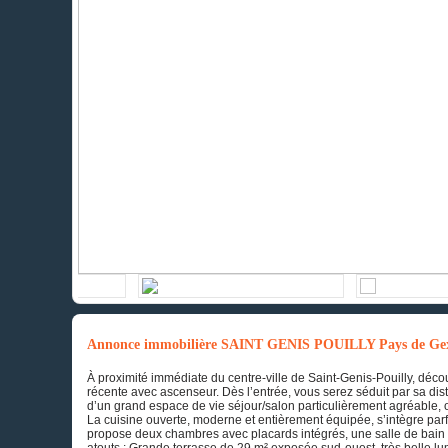
Annonce immobilière SAINT GENIS POUILLY Pays de Ge
À proximité immédiate du centre-ville de Saint-Genis-Pouilly, déc
récente avec ascenseur. Dès l’entrée, vous serez séduit par sa dis
d’un grand espace de vie séjour/salon particulièrement agréable, o
La cuisine ouverte, moderne et entièrement équipée, s’intègre par
propose deux chambres avec placards intégrés, une salle de bain
atouts : Grande terrasse de 29 m² exposée sud-ouest, très belle lu