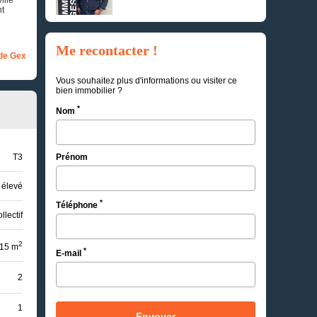
nt
Me recontacter !
de Gex
Vous souhaitez plus d'informations ou visiter ce
bien immobilier ?
*
Nom
T3
Prénom
 élevé
*
Téléphone
llectif
2
15 m
*
E-mail
2
1
Envoyer